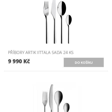
PŘÍBORY ARTIK IITTALA SADA 24 KS
9 990 Kč