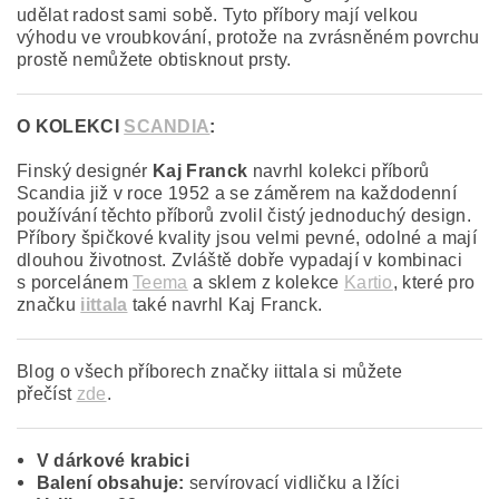
udělat radost sami sobě. Tyto příbory mají velkou
výhodu ve vroubkování, protože na zvrásněném povrchu
prostě nemůžete obtisknout prsty.
O KOLEKCI
SCANDIA
:
Finský designér
Kaj Franck
navrhl kolekci příborů
Scandia již v roce 1952 a se záměrem na každodenní
používání těchto příborů zvolil čistý jednoduchý design.
Příbory špičkové kvality jsou velmi pevné, odolné a mají
dlouhou životnost. Zvláště dobře vypadají v kombinaci
s porcelánem
Teema
a sklem z kolekce
Kartio
, které pro
značku
iittala
také navrhl Kaj Franck.
Blog o všech příborech značky iittala si můžete
přečíst
zde
.
V dárkové krabici
Balení obsahuje:
servírovací vidličku a lžíci