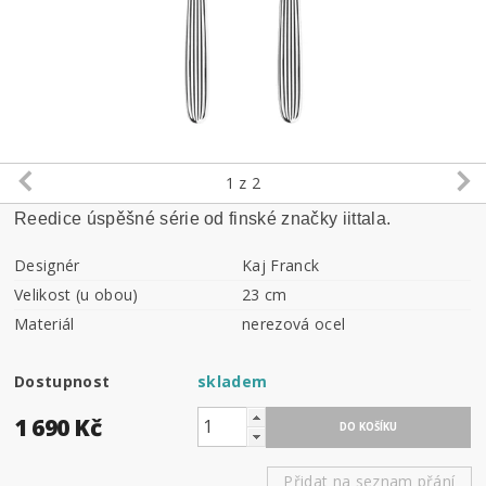
1
z 2
Reedice úspěšné série od finské značky iittala.
Designér
Kaj Franck
Velikost (u obou)
23 cm
Materiál
nerezová ocel
Dostupnost
skladem
1 690 Kč
Přidat na seznam přání