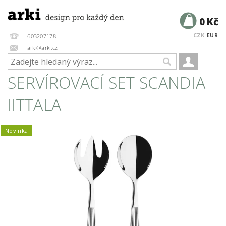
0 Kč
CZK
EUR
603207178
arki@arki.cz
SERVÍROVACÍ SET SCANDIA
IITTALA
Novinka