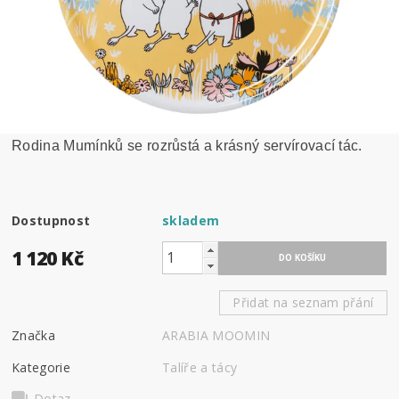
Rodina Mumínků se rozrůstá a krásný servírovací tác.
Dostupnost
skladem
1 120 Kč
Přidat na seznam přání
Značka
ARABIA MOOMIN
Kategorie
Talíře a tácy
Dotaz