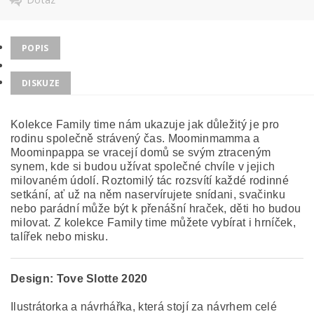
POPIS
DISKUZE
Kolekce Family time nám ukazuje jak důležitý je pro
rodinu společně strávený čas. Moominmamma a
Moominpappa se vracejí domů se svým ztraceným
synem, kde si budou užívat společné chvíle v jejich
milovaném údolí. Roztomilý tác rozsvítí každé rodinné
setkání, ať už na něm naservírujete snídani, svačinku
nebo parádní může být k přenášní hraček, děti ho budou
milovat. Z kolekce Family time můžete vybírat i hrníček,
talířek nebo misku.
Design:
Tove Slotte 2020
Ilustrátorka a návrhářka, která stojí za návrhem celé