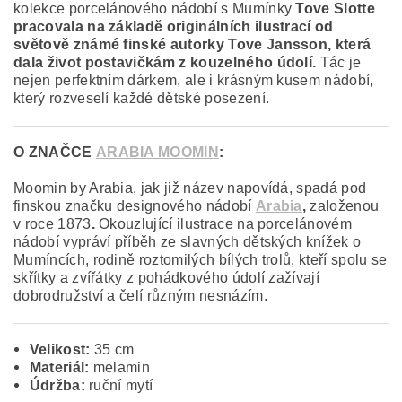
kolekce porcelánového nádobí s Mumínky
Tove Slotte
pracovala na základě originálních ilustrací od
světově známé finské autorky Tove Jansson, která
dala život postavičkám z kouzelného údolí.
Tác je
nejen perfektním dárkem, ale i krásným kusem nádobí,
který rozveselí každé dětské posezení.
O ZNAČCE
ARABIA MOOMIN
:
Moomin by Arabia, jak již název napovídá, spadá pod
finskou značku designového nádobí
Arabia
,
založenou
v roce 1873
.
Okouzlující ilustrace na porcelánovém
nádobí vypráví příběh ze slavných dětských knížek o
Mumíncích, rodině roztomilých bílých trolů, kteří spolu se
skřítky a zvířátky z pohádkového údolí zažívají
dobrodružství a čelí různým nesnázím.
Velikost:
35 cm
Materiál:
melamin
Údržba:
ruční mytí