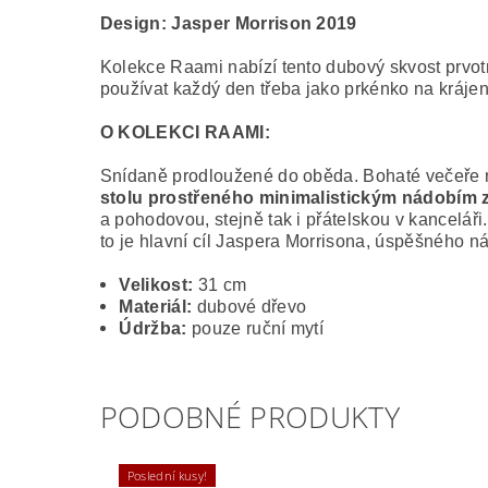
Design:
Jasper Morrison 2019
Kolekce Raami nabízí tento dubový skvost prvotn
používat každý den třeba jako prkénko na krájen
O KOLEKCI RAAMI:
Snídaně prodloužené do oběda. Bohaté večeře n
stolu
prostřeného
minimalistickým nádobím 
a pohodovou, stejně tak i přátelskou v kancelá
to je hlavní cíl Jaspera Morrisona, úspěšného ná
Velikost:
31 cm
Materiál:
dubové dřevo
Údržba:
pouze ruční mytí
PODOBNÉ PRODUKTY
Poslední kusy!