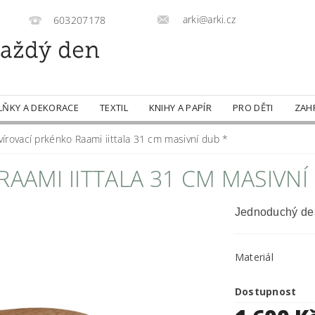
arki@arki.cz
603207178
LŇKY A DEKORACE
TEXTIL
KNIHY A PAPÍR
PRO DĚTI
ZAH
vírovací prkénko Raami iittala 31 cm masivní dub *
AAMI IITTALA 31 CM MASIVNÍ
Jednoduchý des
Materiál
Dostupnost