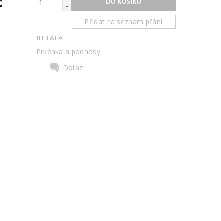
č
Přidat na seznam přání
IITTALA
Prkénka a podnosy
Dotaz