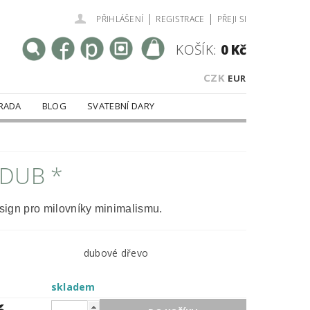
|
|
PŘIHLÁŠENÍ
REGISTRACE
PŘEJI SI
KOŠÍK:
0 Kč
CZK
EUR
RADA
BLOG
SVATEBNÍ DARY
 DUB *
ign pro milovníky minimalismu.
dubové dřevo
skladem