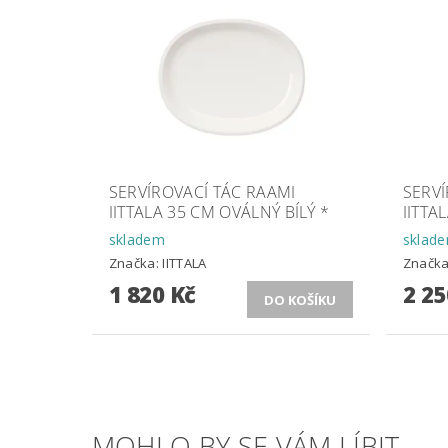
SERVÍROVACÍ TÁC RAAMI
SERV
IITTALA 35 CM OVÁLNÝ BÍLÝ *
IITTA
skladem
sklad
Značka:
IITTALA
Značk
1 820 Kč
2 25
MOHLO BY SE VÁM LÍBIT