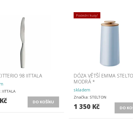
Poslední kusy!
ITTERIO 98 IITTALA
DÓZA VĚTŠÍ EMMA STELT
MODRÁ *
em
skladem
a:
IITTALA
Značka:
STELTON
 Kč
1 350 Kč