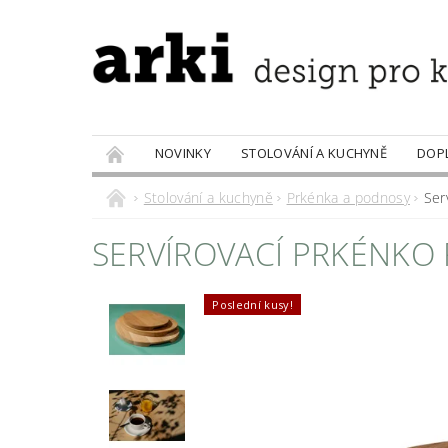
NOVINKY
STOLOVÁNÍ A KUCHYNĚ
DOP
PRODÁVANÉ ZNAČKY
DOBROTY
Stolování a kuchyně
Prkénka a podnosy
Ser
SERVÍROVACÍ PRKÉNKO R
Poslední kusy!