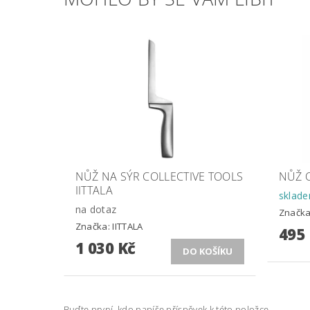
NŮŽ NA SÝR COLLECTIVE TOOLS
NŮŽ C
IITTALA
sklad
na dotaz
Značk
Značka:
IITTALA
495
1 030 Kč
Buďte první, kdo napíše příspěvek k této položce.