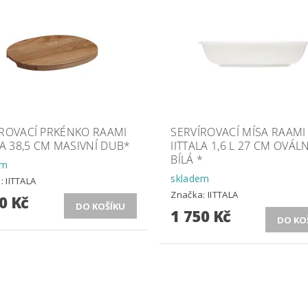
ÍROVACÍ PRKÉNKO RAAMI
SERVÍROVACÍ MÍSA RAAMI
LA 38,5 CM MASIVNÍ DUB*
IITTALA 1,6 L 27 CM OVÁL
BÍLÁ *
em
skladem
a:
IITTALA
Značka:
IITTALA
0 Kč
1 750 Kč