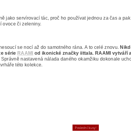
ě jako servírovací tác, proč ho používat jednou za čas a pa
í ovoce či zeleniny.
esoucí se nocí až do samotného rána. A to celé znovu.
Nikd
ze série
RAAMI
od ikonické značky iittala. RAAMI vytváří
ři. Správně nastavená nálada daného okamžiku dokonale ucho
vrháře této kolekce.
Poslední kusy!