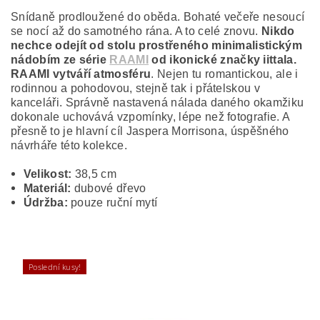
Snídaně prodloužené do oběda. Bohaté večeře nesoucí
se nocí až do samotného rána. A to celé znovu.
Nikdo
nechce odejít od stolu
prostřeného
minimalistickým
nádobím ze série
RAAMI
od ikonické značky iittala.
RAAMI vytváří atmosféru
. Nejen tu romantickou, ale i
rodinnou a pohodovou, stejně tak i přátelskou v
kanceláři. Správně nastavená nálada daného okamžiku
dokonale uchovává vzpomínky, lépe než fotografie. A
přesně to je hlavní cíl Jaspera Morrisona, úspěšného
návrháře této kolekce.
Velikost:
38,5 cm
Materiál:
dubové dřevo
Údržba:
pouze ruční mytí
Poslední kusy!