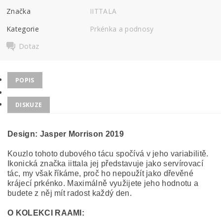
Značka
IITTALA
Kategorie
Prkénka a podnosy
Dotaz
POPIS
DISKUZE
Design:
Jasper Morrison 2019
Kouzlo tohoto dubového tácu spočívá v jeho variabilitě.
Ikonická značka iittala jej představuje jako servírovací
tác, my však říkáme, proč ho nepoužít jako dřevěné
krájecí prkénko. Maximálně využijete jeho hodnotu a
budete z něj mít radost každý den.
O KOLEKCI RAAMI: