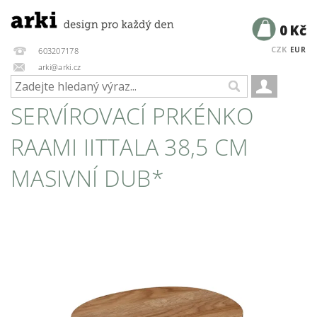
0 Kč
CZK
EUR
603207178
arki@arki.cz
SERVÍROVACÍ PRKÉNKO
RAAMI IITTALA 38,5 CM
MASIVNÍ DUB*