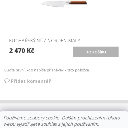
KUCHAŘSKÝ NŮŽ NORDEN MALÝ
2 470 Kč
Buďte první, kdo napíše příspěvek k této položce.
Přidat komentář
OBCHODNÍ PODMÍNKY
|
PLATBA
|
DOPRAVA
|
KOLEKCE IITTALA
Používáme soubory cookie. Dalším procházením tohoto
|
KOLEKCE STELTON
|
DISTRIBUCE IITTALA
|
REKLAMACE/ODSTOUPENÍ
|
VŠE O NÁKUPU
|
KDO JSME
|
webu vyjadřujete souhlas s jejich používáním.
KONTAKT