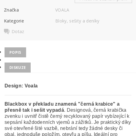
Značka
VOALA
Kategorie
Bloky, sešity a deníky
Dotaz
POPIS
DISKUZE
Design: Voala
Blackbox v překladu znamená "černá krabice" a
přesně tak i sešit vypadá
. Designová, černá krabička
zvenku i uvnitř čistě černý recyklovaný papír vybízející k
sepsání každodenních vjemů a zážitků. Je praktický díky
své otevřené šité vazbě, nebrání tedy žádné desky či
obal, jednoduše položím, otevřu a píšu. Ideální pro