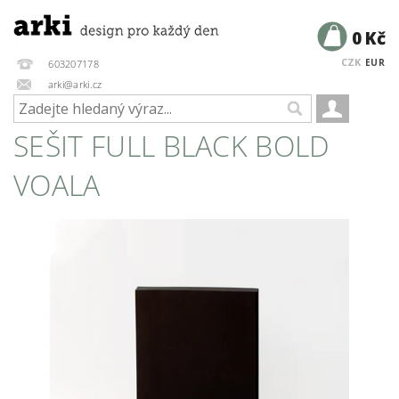
0 Kč
CZK
EUR
603207178
arki@arki.cz
SEŠIT FULL BLACK BOLD
VOALA