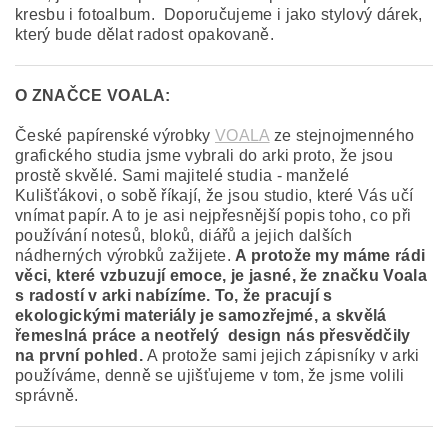
kresbu i fotoalbum. Doporučujeme i jako stylový dárek,
který bude dělat radost opakovaně.
O ZNAČCE VOALA:
České papírenské výrobky
VOALA
ze stejnojmenného
grafického studia jsme vybrali do arki proto, že jsou
prostě skvělé. Sami majitelé studia - manželé
Kulišťákovi, o sobě říkají, že jsou studio, které Vás učí
vnímat papír. A to je asi nejpřesnější popis toho, co při
používání notesů, bloků, diářů a jejich dalších
nádherných výrobků zažijete.
A protože my máme rádi
věci, které vzbuzují emoce, je jasné, že značku Voala
s radostí v arki nabízíme. To, že pracují s
ekologickými materiály je samozřejmé, a skvělá
řemeslná práce a neotřelý design nás přesvědčily
na první pohled.
A protože sami jejich zápisníky v arki
používáme, denně se ujišťujeme v tom, že jsme volili
správně.