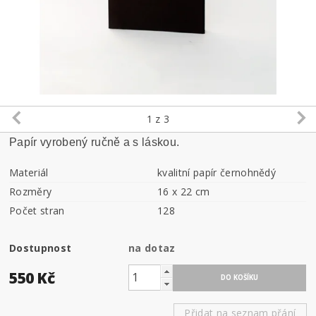
1
z 3
Papír
vyrobený
r
učně a s láskou.
Materiál
kvalitní papír černohnědý
Rozměry
16 x 22 cm
Počet stran
128
Dostupnost
na dotaz
550 Kč
Přidat na seznam přání