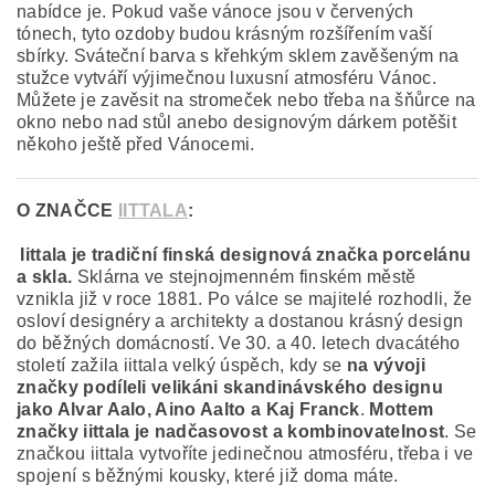
nabídce je. Pokud vaše vánoce jsou v červených
tónech, tyto ozdoby budou krásným rozšířením vaší
sbírky. Sváteční barva s křehkým sklem zavěšeným na
stužce vytváří výjimečnou luxusní atmosféru Vánoc.
Můžete je zavěsit na stromeček nebo třeba na šňůrce na
okno nebo nad stůl anebo designovým dárkem potěšit
někoho ještě před Vánocemi.
O ZNAČCE
IITTALA
:
Iittala je tradiční finská designová značka porcelánu
a skla.
Sklárna ve stejnojmenném finském městě
vznikla již v roce 1881. Po válce se majitelé rozhodli, že
osloví designéry a architekty a dostanou krásný design
do běžných domácností. Ve 30. a 40. letech dvacátého
století zažila iittala velký úspěch, kdy se
na vývoji
značky podíleli velikáni skandinávského designu
jako Alvar Aalo, Aino Aalto a Kaj Franck
.
Mottem
značky iittala je nadčasovost a kombinovatelnost
. Se
značkou iittala vytvoříte jedinečnou atmosféru, třeba i ve
spojení s běžnými kousky, které již doma máte.