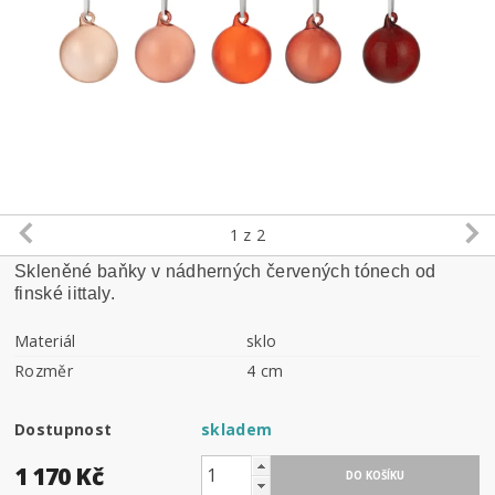
1
z 2
Skleněné baňky v nádherných červených tónech od
finské iittaly.
Materiál
sklo
Rozměr
4 cm
Dostupnost
skladem
1 170 Kč