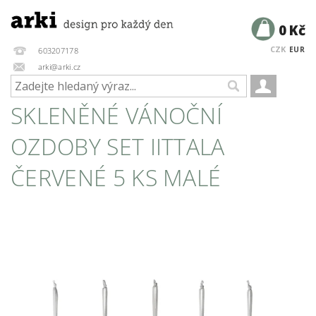
0 Kč
CZK
EUR
603207178
arki@arki.cz
SKLENĚNÉ VÁNOČNÍ
OZDOBY SET IITTALA
ČERVENÉ 5 KS MALÉ