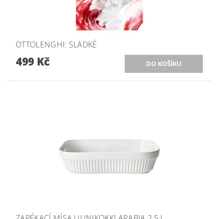
OTTOLENGHI: SLADKÉ
499 Kč
ZAPÉKACÍ MÍSA UUNIKOKKI ARABIA 2,5 L