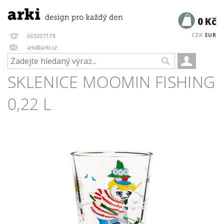
0 Kč
CZK
EUR
603207178
arki@arki.cz
SKLENICE MOOMIN FISHING
0,22 L