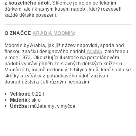
z kouzelného údolí.
Sklenice je nejen perfektním
dárkem, ale i krásným kusem nádobí, který rozveselí
každé dětské posezení.
O ZNAČCE
ARABIA MOOMIN
:
Moomin by Arabia, jak již název napovídá, spadá pod
finskou značku designového nádobí
Arabia
,
založenou
v roce 1873
.
Okouzlující ilustrace na porcelánovém
nádobí vypráví příběh ze slavných dětských knížek o
Mumíncích, rodině roztomilých bílých trolů, kteří spolu se
skřítky a zvířátky z pohádkového údolí zažívají
dobrodružství a čelí různým nesnázím.
Velikost:
0,22 l
Materiál:
sklo
Údržba:
můžete mýt v myčce