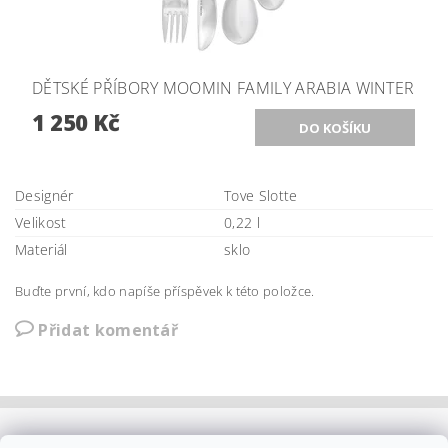
DĚTSKÉ PŘÍBORY MOOMIN FAMILY ARABIA WINTER
1 250 Kč
Designér
Tove Slotte
Velikost
0,22 l
Materiál
sklo
Buďte první, kdo napíše příspěvek k této položce.
Přidat komentář
OBCHODNÍ PODMÍNKY
|
PLATBA
|
DOPRAVA
|
KOLEKCE IITTALA