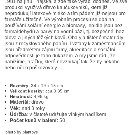
1981 na jihu Thajska, a zde také vyrábí dodnes. Ve své
produkci využívá dřevo kaučukovníků, které již
neprodukují latexové mléko a tím pádem již nejsou pro
farmáře užitečné. Ve výrobním procesu se dbá na
používání solární energie a biomasy, lepidla jsou bez
formaldehydů a barvy na vodní bázi, tj. bezpečné, bez
olova a jiných těžkých kovů. Obaly a tištěné materiály
jsou z recyklovaného papíru. I vztahy k zaměstnancům
jsou předmětem zájmu firmy, akreditace o sociální
odpovědnosti je toho důkazem. A my jsme rádi, že
nabízíme, hračky, které nevznikají tak, že by někoho
nebo něco poškozovaly.
Rozměry:
34 x 19 x 15 cm
Velikost kostky:
cca 0,35 cm
Hmotnost:
4,95 kg
Materiál:
dřevo
Věk:
nad 3 roky
Údržba
: v čistotě udržujte vlhkým hadříkem
Počet kusů v balení:
50
photo by plantoys