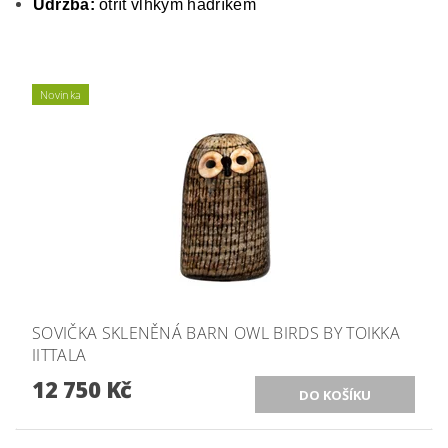
Údržba:
otřít vlhkým hadříkem
Novinka
SOVIČKA SKLENĚNÁ BARN OWL BIRDS BY TOIKKA
IITTALA
12 750 Kč