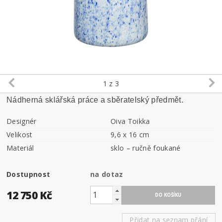
1
z 3
Nádherná sklářská práce a sběratelský předmět.
Designér
Oiva Toikka
Velikost
9,6 x 16 cm
Materiál
sklo – ručně foukané
Dostupnost
na dotaz
12 750 Kč
Přidat na seznam přání