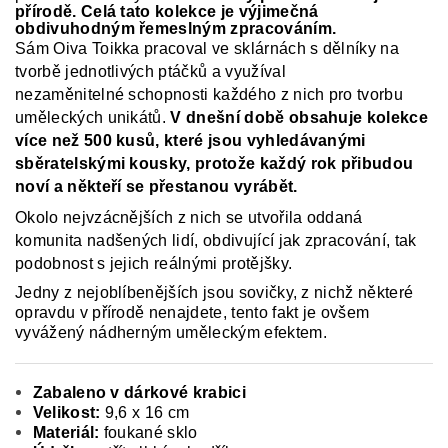
přírodě. Celá tato kolekce je výjimečná
obdivuhodným řemeslným zpracováním.
Sám Oiva Toikka pracoval ve sklárnách s dělníky na
tvorbě jednotlivých ptáčků a využíval
nezaměnitelné schopnosti každého z nich pro tvorbu
uměleckých unikátů.
V dnešní době obsahuje kolekce
více než 500 kusů, které jsou vyhledávanými
sběratelskými kousky, protože každý rok přibudou
noví a někteří se přestanou vyrábět.
Okolo nejvzácnějších z nich se utvořila oddaná
komunita nadšených lidí, obdivující jak zpracování, tak
podobnost s jejich reálnými protějšky.
Jedny z nejoblíbenějších jsou sovičky, z nichž některé
opravdu v přírodě nenajdete, tento fakt je ovšem
vyvážený nádherným uměleckým efektem.
Zabaleno v dárkové krabici
Velikost:
9,6 x 16 cm
Materiál:
foukané sklo