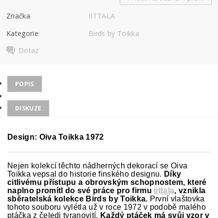
Značka
IITTALA
Kategorie
Birds by Toikka
Dotaz
POPIS
DISKUZE
Design:
Oiva Toikka 1972
Nejen kolekcí těchto nádherných dekorací se Oiva
Toikka vepsal do historie finského designu.
Díky
citlivému přístupu a obrovským schopnostem, které
naplno promítl do své práce pro firmu
iittala
, vznikla
sběratelská kolekce Birds by Toikka.
První vlaštovka
tohoto souboru vylétla už v roce 1972 v podobě malého
ptáčka z čeledi tyranovití.
Každý ptáček má svůj vzor v