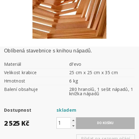
Oblíbená stavebnice s knihou nápadů.
Materiál
dřevo
Velikost krabice
25 cm x 25 cm x 35 cm
Hmotnost
6 kg
Balení obsahuje
280 hranolů, 1 sešit nápadů, 1
knížka nápadů
Dostupnost
skladem
2 525 Kč
Přidat na seznam přání