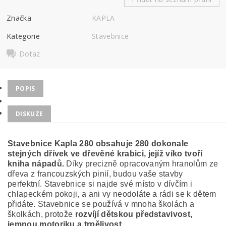
Značka
KAPLA
Kategorie
Stavebnice
Dotaz
POPIS
DISKUZE
Stavebnice Kapla 280 obsahuje 280
dokonale
stejných dřívek ve dřevěné krabici, jejíž víko tvoří
kniha nápadů.
Díky precizně opracovaným hranolům ze
dřeva z francouzských pinií, budou vaše stavby
perfektní. Stavebnice si najde své místo v dívčím i
chlapeckém pokoji, a ani vy neodoláte a rádi se k dětem
přidáte. Stavebnice se používá v mnoha školách a
školkách, protože
rozvíjí dětskou představivost,
jemnou motoriku a trpělivost.