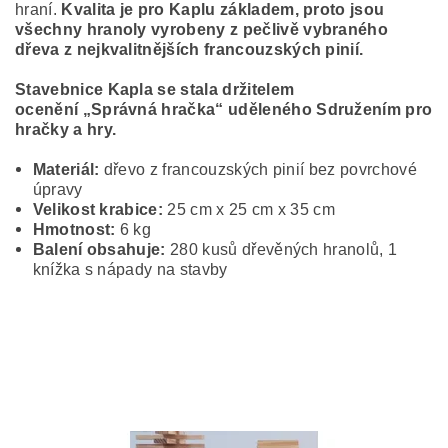
hraní.
Kvalita je pro Kaplu základem, proto jsou
všechny hranoly vyrobeny z pečlivě vybraného
dřeva z nejkvalitnějších francouzských pinií.
Stavebnice Kapla se stala držitelem
ocenění
„Správná hračka“ uděleného Sdružením pro
hračky a hry.
Materiál:
dřevo z francouzských pinií bez povrchové
úpravy
Velikost krabice:
25 cm x 25 cm x 35 cm
Hmotnost:
6 kg
Balení obsahuje:
280 kusů dřevěných hranolů, 1
knížka s nápady na stavby