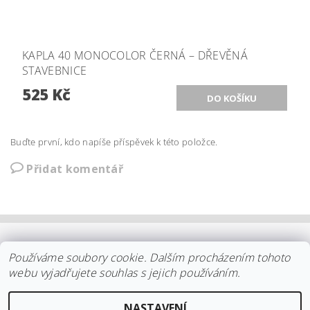
KAPLA 40 MONOCOLOR ČERNÁ – DŘEVĚNÁ
STAVEBNICE
525 Kč
Buďte první, kdo napíše příspěvek k této položce.
Přidat komentář
OBCHODNÍ PODMÍNKY
|
PLATBA
|
DOPRAVA
|
KOLEKCE IITTALA
Používáme soubory cookie. Dalším procházením tohoto
|
KOLEKCE STELTON
|
DISTRIBUCE IITTALA
|
REKLAMACE/ODSTOUPENÍ
|
VŠE O NÁKUPU
|
KDO JSME
|
webu vyjadřujete souhlas s jejich používáním.
KONTAKT
NASTAVENÍ