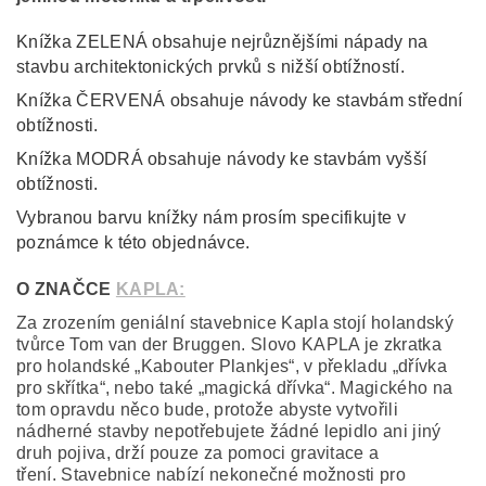
Knížka ZELENÁ obsahuje nejrůznějšími nápady na
stavbu architektonických prvků s nižší obtížností.
Knížka ČERVENÁ obsahuje návody ke stavbám střední
obtížnosti.
Knížka MODRÁ obsahuje návody ke stavbám vyšší
obtížnosti.
Vybranou barvu knížky nám prosím specifikujte v
poznámce k této objednávce.
O ZNAČCE
KAPLA:
Za zrozením geniální stavebnice Kapla stojí holandský
tvůrce Tom van der Bruggen. Slovo KAPLA je zkratka
pro holandské „Kabouter Plankjes“, v překladu „dřívka
pro skřítka“, nebo také „magická dřívka“. Magického na
tom opravdu něco bude, protože abyste vytvořili
nádherné stavby nepotřebujete žádné lepidlo ani jiný
druh pojiva, drží pouze za pomoci gravitace a
tření. Stavebnice nabízí nekonečné možnosti pro