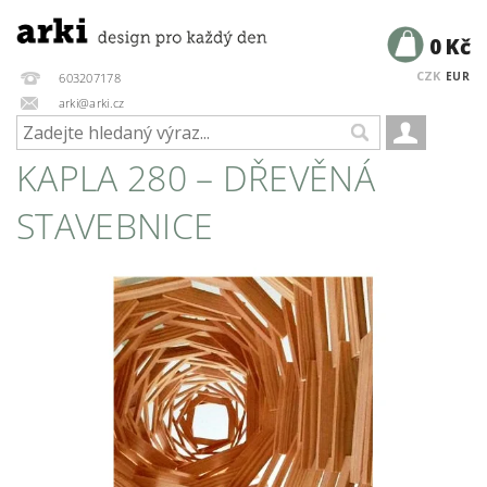
0 Kč
CZK
EUR
603207178
arki@arki.cz
KAPLA 280 – DŘEVĚNÁ
STAVEBNICE