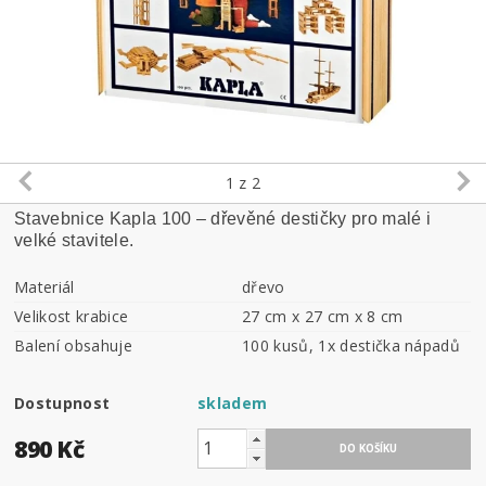
1
z 2
Stavebnice Kapla 100 – dřevěné destičky pro malé i
velké stavitele.
Materiál
dřevo
Velikost krabice
27 cm x 27 cm x 8 cm
Balení obsahuje
100 kusů, 1x destička nápadů
Dostupnost
skladem
890 Kč