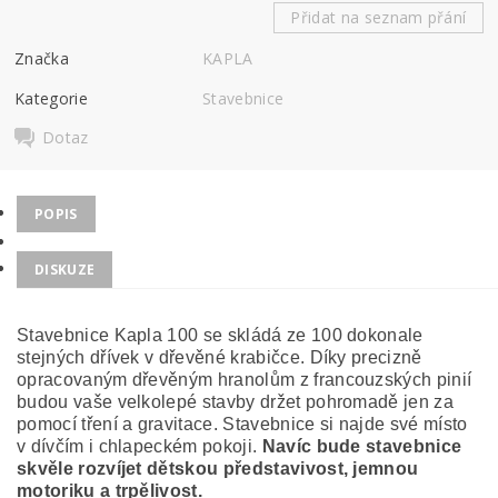
Přidat na seznam přání
Značka
KAPLA
Kategorie
Stavebnice
Dotaz
POPIS
DISKUZE
Stavebnice Kapla 100 se skládá ze 100 dokonale
stejných dřívek v dřevěné krabičce. Díky precizně
opracovaným dřevěným hranolům z francouzských pinií
budou vaše velkolepé stavby držet pohromadě jen za
pomocí tření a gravitace. Stavebnice si najde své místo
v dívčím i chlapeckém pokoji.
Navíc bude stavebnice
skvěle rozvíjet dětskou představivost, jemnou
motoriku a trpělivost.