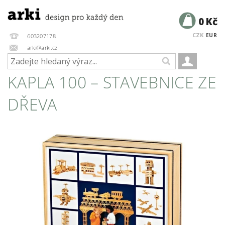
0 Kč
CZK
EUR
603207178
arki@arki.cz
KAPLA 100 – STAVEBNICE ZE
DŘEVA