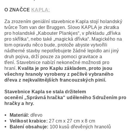
O ZNAČCE
KAPLA:
Za zrozením geniální stavebnice Kapla stojí holandský
tvůrce Tom van der Bruggen. Slovo KAPLA je zkratka
pro holandské „Kabouter Plankjes“, v překladu „dřívka
pro skřítka“, nebo také „magická dřívka“. Magického na
tom opravdu něco bude, protože abyste vytvořili
nádherné stavby nepotřebujete žádné lepidlo ani jiný
druh pojiva, drží pouze za pomoci gravitace a
tření. Stavebnice nabízí nekonečné možnosti pro
hraní.
Kvalita je pro Kaplu základem, proto jsou
všechny hranoly vyrobeny z pečlivě vybraného
dřeva z nejkvalitnějších francouzských pinií.
Stavebnice Kapla se stala držitelem
ocenění
„Správná hračka“ uděleného Sdružením pro
hračky a hry.
Materiál:
dřevo
Velikost krabice:
27 cm x 27 cm x 8 cm
Balení obsahuje:
100 kusů dřevěných hranolů