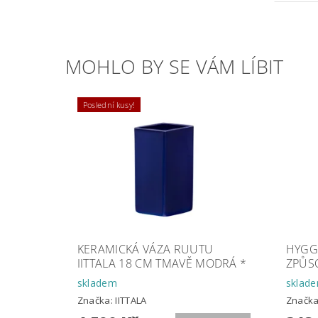
MOHLO BY SE VÁM LÍBIT
Poslední kusy!
KERAMICKÁ VÁZA RUUTU
HYGG
IITTALA 18 CM TMAVĚ MODRÁ *
ZPŮS
skladem
sklad
Značka:
IITTALA
Značk