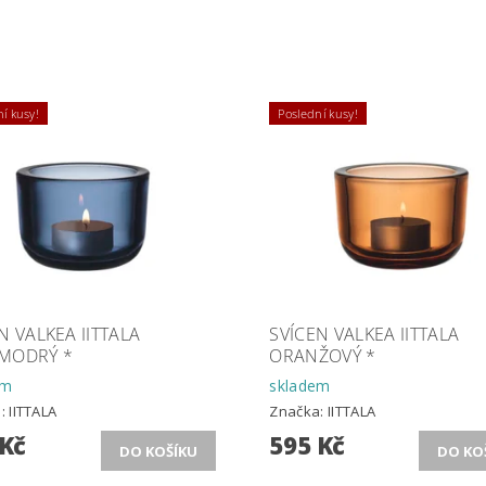
í kusy!
Poslední kusy!
N VALKEA IITTALA
SVÍCEN VALKEA IITTALA
MODRÝ *
ORANŽOVÝ *
em
skladem
a:
IITTALA
Značka:
IITTALA
 Kč
595 Kč