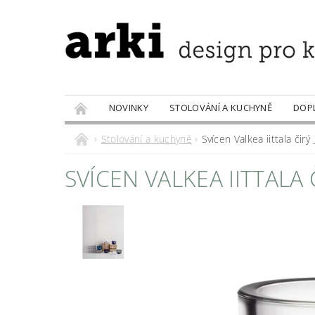
NOVINKY
STOLOVÁNÍ A KUCHYNĚ
DOP
PRODÁVANÉ ZNAČKY
DOBROTY
Stolování a kuchyně
Svícen Valkea iittala čirý 
SVÍCEN VALKEA IITTALA Č