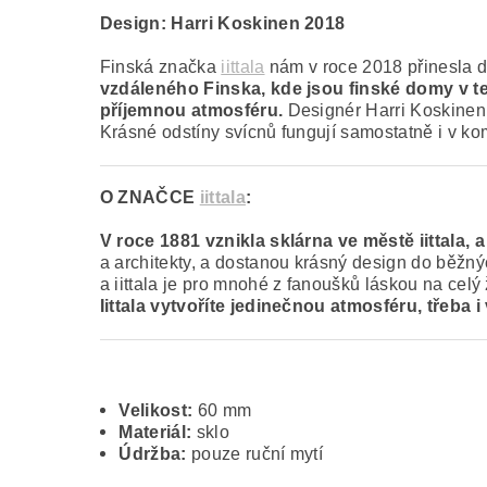
Design: Harri Koskinen 2018
Finská značka
iittala
nám v roce 2018 přinesla d
vzdáleného Finska, kde jsou finské domy v 
příjemnou atmosféru.
Designér Harri Koskinen n
Krásné odstíny svícnů fungují samostatně i v komb
O ZNAČCE
iittala
:
V roce 1881 vznikla sklárna ve městě iittala,
a architekty, a dostanou krásný design do běžnýc
a iittala je pro mnohé z fanoušků láskou na celý 
Iittala vytvoříte jedinečnou atmosféru, třeba 
Velikost:
60 mm
Materiál:
sklo
Údržba:
pouze ruční mytí