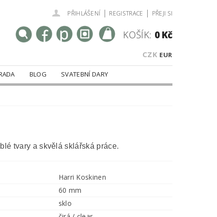
|
|
PŘIHLÁŠENÍ
REGISTRACE
PŘEJI SI
KOŠÍK:
0 Kč
CZK
EUR
RADA
BLOG
SVATEBNÍ DARY
blé tvary a skvělá sklářská práce.
Harri Koskinen
60 mm
sklo
čirá / clear