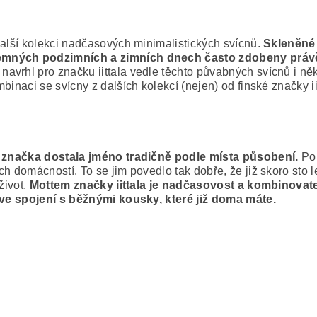
alší kolekci nadčasových minimalistických svícnů.
Skleněné 
temných podzimních a zimních dnech často zdobeny právě
avrhl pro značku iittala vedle těchto půvabných svícnů i něk
inaci se svícny z dalších kolekcí (nejen) od finské značky ii
 a značka dostala jméno tradičně podle místa působení.
Po 
h domácností. To se jim povedlo tak dobře, že již skoro sto l
život.
Mottem značky iittala je nadčasovost a kombinovat
i ve spojení s běžnými kousky, které již doma máte.