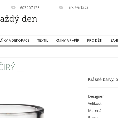
arki@arki.cz
603207178
LŇKY A DEKORACE
TEXTIL
KNIHY A PAPÍR
PRO DĚTI
ZAH
__
IRÝ __
Krásné barvy, o
Designér
Velikost
Materiál
Barva