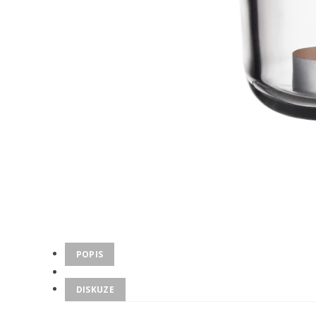
POPIS
DISKUZE