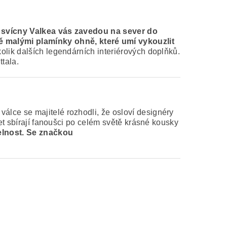
svícny Valkea vás zavedou na sever do
 malými plamínky ohně, které umí vykouzlit
olik dalších legendárních interiérových doplňků.
ttala.
válce se majitelé rozhodli, že osloví designéry
et sbírají fanoušci po celém světě krásné kousky
elnost
. Se značkou