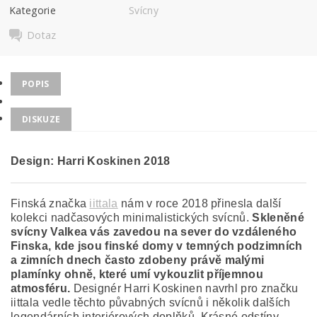
Kategorie
Svícny
Dotaz
POPIS
DISKUZE
Design: Harri Koskinen 2018
Finská značka
iittala
nám v roce 2018 přinesla další
kolekci nadčasových minimalistických svícnů.
Skleněné
svícny Valkea vás zavedou na sever do vzdáleného
Finska, kde jsou finské domy v temných podzimních
a zimních dnech často zdobeny právě malými
plamínky ohně, které umí vykouzlit příjemnou
atmosféru.
Designér Harri Koskinen navrhl pro značku
iittala vedle těchto půvabných svícnů i několik dalších
legendárních interiérových doplňků. Krásné odstíny