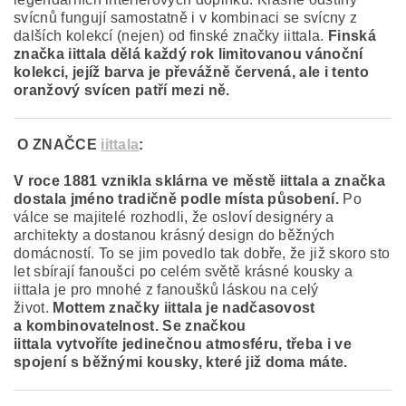
svícnů fungují samostatně i v kombinaci se svícny z
dalších kolekcí (nejen) od finské značky iittala.
Finská
značka iittala dělá každý rok limitovanou vánoční
kolekci, jejíž barva je převážně červená, ale i tento
oranžový svícen patří mezi ně.
O ZNAČCE
iittala
:
V roce 1881 vznikla sklárna ve městě iittala a značka
dostala jméno tradičně podle místa působení.
Po
válce se majitelé rozhodli, že osloví designéry a
architekty a dostanou krásný design do běžných
domácností. To se jim povedlo tak dobře, že již skoro sto
let sbírají fanoušci po celém světě krásné kousky a
iittala je pro mnohé z fanoušků láskou na celý
život.
Mottem značky iittala je nadčasovost
a kombinovatelnost
. Se značkou
iittala vytvoříte jedinečnou atmosféru, třeba i ve
spojení s běžnými kousky, které již doma máte.