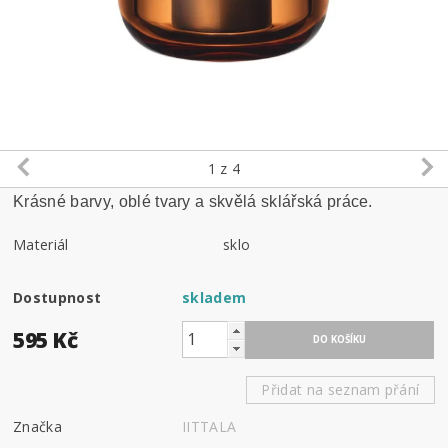
1
z 4
Krásné barvy, oblé tvary a skvělá sklářská práce.
Materiál
sklo
Dostupnost
skladem
595 Kč
Přidat na seznam přání
Značka
IITTALA