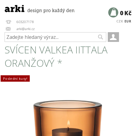
0 Kč
CZK
EUR
603207178
arki@arki.cz
SVÍCEN VALKEA IITTALA
ORANŽOVÝ *
Poslední kusy!