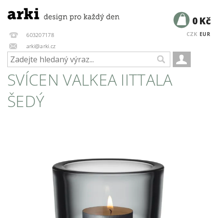
0 Kč
CZK
EUR
603207178
arki@arki.cz
SVÍCEN VALKEA IITTALA
ŠEDÝ