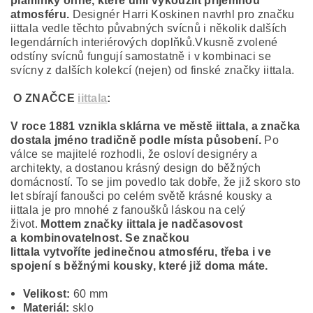
plamínky ohně, které umí vykouzlit příjemnou
atmosféru.
Designér Harri Koskinen navrhl pro značku
iittala vedle těchto půvabných svícnů i několik dalších
legendárních interiérových doplňků.Vkusně zvolené
odstíny svícnů fungují samostatně i v kombinaci se
svícny z dalších kolekcí (nejen) od finské značky iittala.
O ZNAČCE
iittala
:
V roce 1881 vznikla sklárna ve městě iittala, a značka
dostala jméno tradičně podle místa působení.
Po
válce se majitelé rozhodli, že osloví designéry a
architekty, a dostanou krásný design do běžných
domácností. To se jim povedlo tak dobře, že již skoro sto
let sbírají fanoušci po celém světě krásné kousky a
iittala je pro mnohé z fanoušků láskou na celý
život.
Mottem značky iittala je nadčasovost
a kombinovatelnost
. Se značkou
Iittala vytvoříte jedinečnou atmosféru, třeba i ve
spojení s běžnými kousky, které již doma máte.
Velikost:
60 mm
Materiál:
sklo