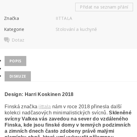
Přidat na seznam přání
Značka
IITTALA
Kategorie
Stolování a kuchyně
Dotaz
POPIS
DISKUZE
Design: Harri Koskinen 2018
Finská značka
iittala
nám v roce 2018 přinesla další
kolekci nadčasových minimalistických svícnů.
Skleněné
svícny Valkea vás zavedou na sever do vzdáleného
Finska, kde jsou finské domy v temných podzimních
a zimních dnech často zdobeny právě malými