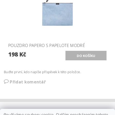
POUZDRO PAPERO S PAPELOTE MODRÉ
198 Kč
Buďte první, kdo napíše příspěvek k této položce.
Přidat komentář
OBCHODNÍ PODMÍNKY
|
PLATBA
|
DOPRAVA
|
KOLEKCE IITTALA
Používáme soubory cookie. Dalším procházením tohoto
KOLEKCE STELTON
DISTRIBUCE IITTALA