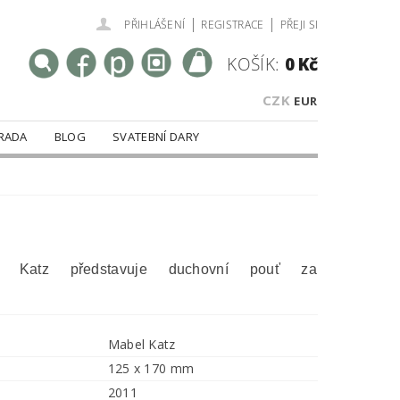
|
|
PŘIHLÁŠENÍ
REGISTRACE
PŘEJI SI
KOŠÍK:
0 Kč
CZK
EUR
RADA
BLOG
SVATEBNÍ DARY
l Katz představuje duchovní pouť za
Mabel Katz
125 x 170 mm
2011