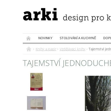
NOVINKY
STOLOVÁNÍ A KUCHYNĚ
DOP
PRODÁVANÉ ZNAČKY
DOBROTY
Knihy a papír
Vzdělávací knihy
Tajemství je
TAJEMSTVÍ JEDNODUCH