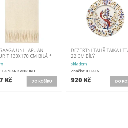
 SAAGA UNI LAPUAN
DEZERTNÍ TALÍŘ TAIKA IIT
RIT 130X170 CM BÍLÁ *
22 CM BÍLÝ
em
skladem
a:
LAPUAN KANKURIT
Značka:
IITTALA
7 Kč
920 Kč