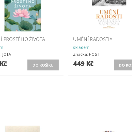
Í PROSTÉHO ŽIVOTA
UMĚNÍ RADOSTI*
em
skladem
a:
JOTA
Značka:
HOST
 Kč
449 Kč