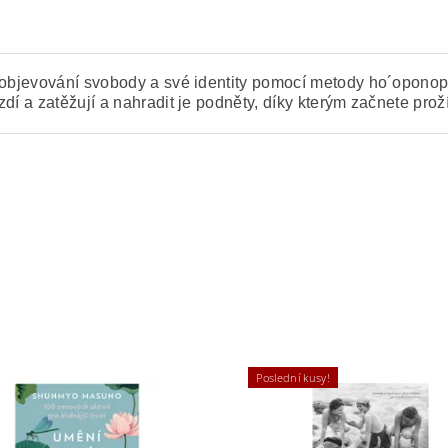
vuobjevování svobody a své identity pomocí metody ho´oponop
dí a zatěžují a nahradit je podněty, díky kterým začnete prož
Poslední kusy!