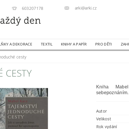
arki@arki.cz
603207178
LŇKY A DEKORACE
TEXTIL
KNIHY A PAPÍR
PRO DĚTI
ZAH
dnoduché cesty
É CESTY
Kniha Mabe
sebepoznáním.
Autor
Velikost
Rok vydání