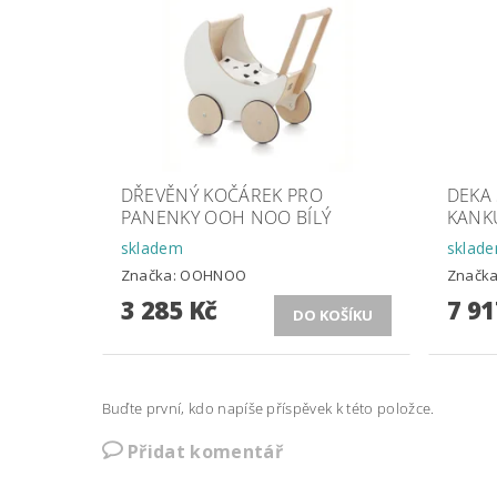
DŘEVĚNÝ KOČÁREK PRO
DEKA
PANENKY OOH NOO BÍLÝ
KANKU
skladem
sklad
Značka:
OOHNOO
Značk
3 285 Kč
7 91
Buďte první, kdo napíše příspěvek k této položce.
Přidat komentář