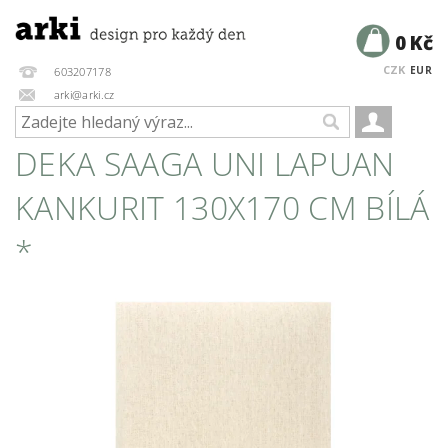
0 Kč
CZK
EUR
603207178
arki@arki.cz
DEKA SAAGA UNI LAPUAN
KANKURIT 130X170 CM BÍLÁ
*