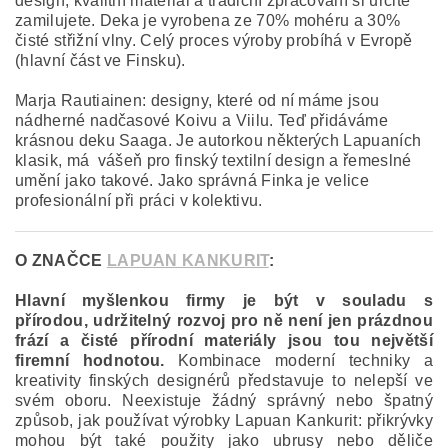
design, kvalitní materiál a tradiční zpracování si určitě
zamilujete. Deka je vyrobena ze 70% mohéru a 30%
čisté střižní vlny. Celý proces výroby probíhá v Evropě
(hlavní část ve Finsku).
Marja Rautiainen: designy, které od ní máme jsou
nádherné nadčasové Koivu a Viilu. Teď přidáváme
krásnou deku Saaga. Je autorkou některých Lapuaních
klasik, má vášeň pro finský textilní design a řemeslné
umění jako takové. Jako správná Finka je velice
profesionální při práci v kolektivu.
O ZNAČCE
LAPUAN KANKURIT
:
Hlavní myšlenkou firmy je být v souladu s
přírodou, udržitelný rozvoj pro ně není jen prázdnou
frází a čisté přírodní materiály jsou tou největší
firemní hodnotou.
Kombinace moderní techniky a
kreativity finských designérů představuje to nelepší ve
svém oboru. Neexistuje žádný správný nebo špatný
způsob, jak používat výrobky Lapuan Kankurit: přikrývky
mohou být také použity jako ubrusy nebo děliče