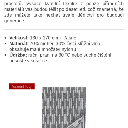
prostorů. Vysoce kvalitní textilie z pouze přírodních
materiálů vás budou těšit po desetiletí, což znamená, že
zde můžete také nechat trvalé dědictví pro budoucí
generace.
Velikost:
130 x 170 cm + třásně
Materiál:
70% mohér, 30% čistá střižní vlna,
obsahuje malé množství nylonu
Údržba:
ruční praní na 30 °C nebo suché čištění,
nesušte v sušičce
Poslední kusy!