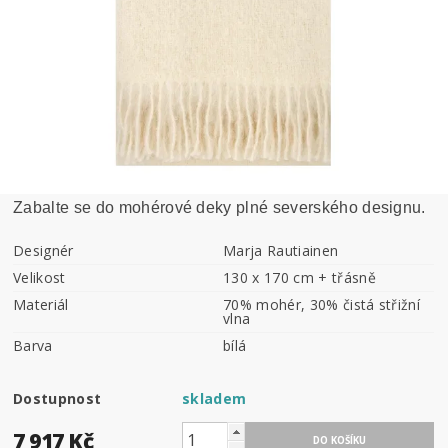
Zabalte se do mohérové deky plné severského designu.
Designér
Marja Rautiainen
Velikost
130 x 170 cm + třásně
Materiál
70% mohér, 30% čistá střižní
vlna
Barva
bílá
Dostupnost
skladem
7 917 Kč