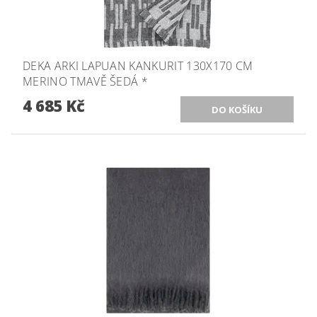
DEKA ARKI LAPUAN KANKURIT 130X170 CM
MERINO TMAVĚ ŠEDÁ *
4 685 Kč