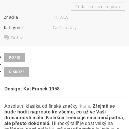
Přidat na seznam přání
Značka
IITTALA
Kategorie
Talíře a tácy
Dotaz
POPIS
DISKUZE
Design: Kaj Franck
1958
Absolutní klasika od finské značky
iittala
.
Zřejmě se
bude hodit naprosto ke všemu, co už ve Vaší
domácnosti máte. Kolekce Teema je sice nenápadná,
ale přesto dokonalá.
Hluboký talíř je dost velký na