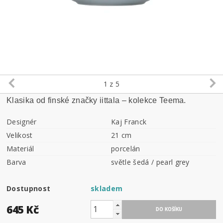
1
z 5
Klasika od finské značky iittala – kolekce Teema.
Designér
Kaj Franck
Velikost
21 cm
Materiál
porcelán
Barva
světle šedá / pearl grey
Dostupnost
skladem
645 Kč