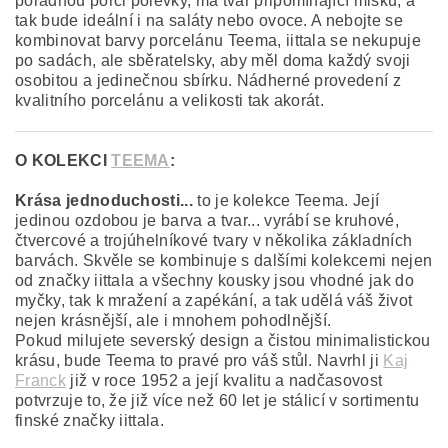
pořádnou porci polévky, má tvar připomínající misku, a
tak bude ideální i na saláty nebo ovoce. A nebojte se
kombinovat barvy porcelánu Teema, iittala se nekupuje
po sadách, ale sběratelsky, aby měl doma každý svoji
osobitou a jedinečnou sbírku. Nádherné provedení z
kvalitního porcelánu a velikosti tak akorát.
O KOLEKCI
TEEMA
:
Krása jednoduchosti...
to je kolekce Teema.
Její
jedinou ozdobou je barva a tvar... vyrábí se kruhové,
čtvercové a trojúhelníkové tvary v několika základních
barvách. Skvěle se kombinuje s dalšími kolekcemi nejen
od značky iittala a všechny kousky jsou vhodné jak do
myčky, tak k mražení a zapékání, a tak udělá váš život
nejen krásnější, ale i mnohem pohodlnější.
Pokud milujete severský design a čistou minimalistickou
krásu, bude Teema to pravé pro váš stůl. Navrhl ji
Kaj
Franck
již v roce 1952 a její kvalitu a nadčasovost
potvrzuje to, že již více než 60 let je stálicí v sortimentu
finské značky iittala.