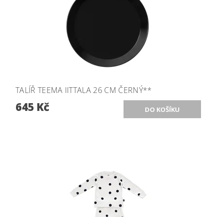
TALÍŘ TEEMA IITTALA 26 CM ČERNÝ**
645 Kč