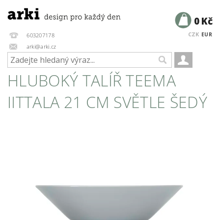
0 Kč
CZK
EUR
603207178
arki@arki.cz
HLUBOKÝ TALÍŘ TEEMA
IITTALA 21 CM SVĚTLE ŠEDÝ