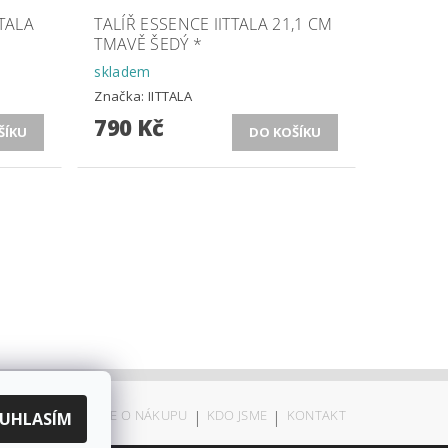
TALA
TALÍŘ ESSENCE IITTALA 21,1 CM
TMAVĚ ŠEDÝ *
skladem
Značka:
IITTALA
790 Kč
ODSTOUPENÍ
|
VŠE O NÁKUPU
|
KDO JSME
|
KONTAKT
UHLASÍM