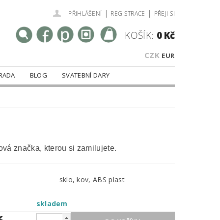
|
|
PŘIHLÁŠENÍ
REGISTRACE
PŘEJI SI
KOŠÍK:
0 Kč
CZK
EUR
RADA
BLOG
SVATEBNÍ DARY
vá značka, kterou si zamilujete.
sklo, kov, ABS plast
skladem