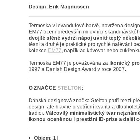
Design: Erik Magnussen
Termoska v levandulové barvě, navržena desi
EM77 ocení především milovníci skandinávského 
dvojité stěně vydrží nápoj uvnitř teplý někol
těsní a druhé je praktické pro rychlé nalévání b
kolekce
EM77
, například kávovar nebo cukřenku
Termoska EM77 je považována za
ikonický pr
1997 a Danish Design Award v roce 2007.
O ZNAČCE
STELTON
:
Dánská designová značka Stelton patří mezi před
design, ale hlavně prvotřídní kvalita a dlouhol
tradici.
Válcovitý minimalistický tvar nejznám
ikonou oceněnou i prestižní ID-prize a další
Objem:
1 l