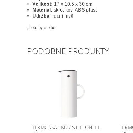
Velikost:
17 x 10,5 x 30 cm
Materiál:
sklo, kov, ABS plast
Údržba:
ruční mytí
photo by stelton
PODOBNÉ PRODUKTY
TERMOSKA EM77 STELTON 1 L
TERM