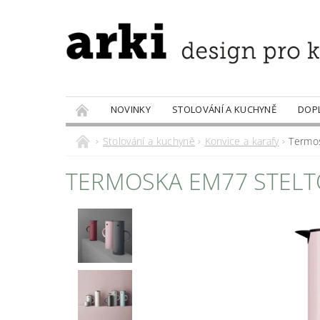
NOVINKY
STOLOVÁNÍ A KUCHYNĚ
DOP
PRODÁVANÉ ZNAČKY
DOBROTY
Stolování a kuchyně
Konvice a karafy
Termos
TERMOSKA EM77 STELT