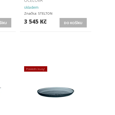
OCELOVÁ
skladem
Značka:
STELTON
3 545 Kč
Poslední kusy!