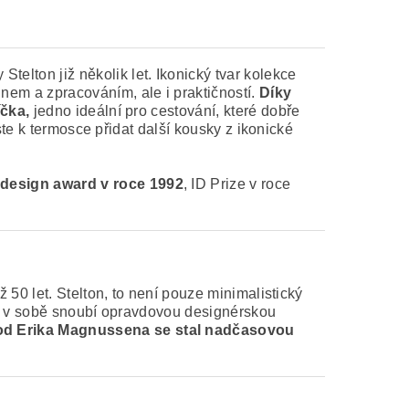
Stelton již několik let. Ikonický tvar kolekce
em a zpracováním, ale i praktičností.
Díky
íčka,
jedno ideální pro cestování, které dobře
te k termosce přidat další kousky z ikonické
 design award
v roce 1992
, ID Prize v roce
50 let. Stelton, to není pouze minimalistický
ňky v sobě snoubí opravdovou designérskou
 od
Erika Magnussena
se stal nadčasovou