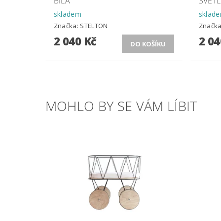
BÍLÁ
SVĚTL
skladem
sklad
Značka:
STELTON
Značk
2 040 Kč
2 04
MOHLO BY SE VÁM LÍBIT