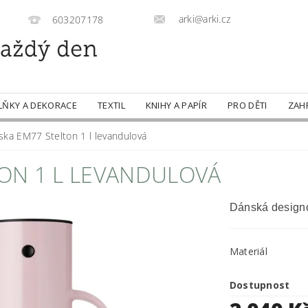
arki@arki.cz
603207178
LŇKY A DEKORACE
TEXTIL
KNIHY A PAPÍR
PRO DĚTI
ZAH
ka EM77 Stelton 1 l levandulová
ON 1 L LEVANDULOVÁ
Dánská designo
Materiál
Dostupnost