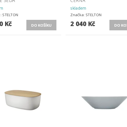
E ŠEDÁ
ČERNÁ
em
skladem
a:
STELTON
Značka:
STELTON
0 Kč
2 040 Kč