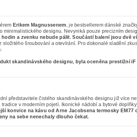
gnérem
Erikem Magnussenem
, je bestsellerem dánské značky 
minimalistického designu. Nevyniká pouze precizním design
ik hodin a zvenku nebude pálit. Součástí balení jsou dvě v
ez složitého šroubování a otevírání. Pro dokonalé sladění zkus
.
odukt skandinávského designu, byla oceněna prestižní iF
ní představitele čistého skandinávského designu již více než 
etá tradice v moderním pojetí. Ikonické nádobí a bytové dopl
ější konvice na kávu od
Arne Jacobsen
a termosky EM77
 ceny na sebe nenechaly dlouho čekat.