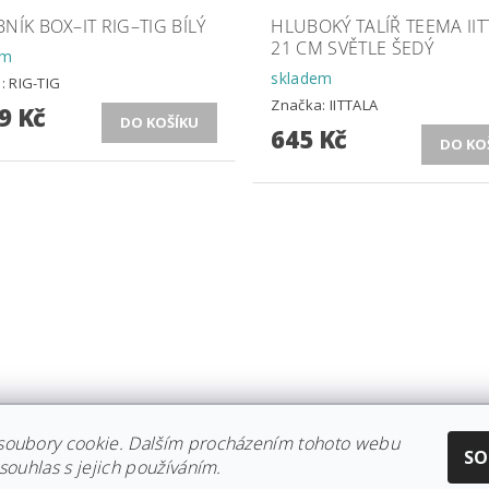
NÍK BOX–IT RIG–TIG BÍLÝ
HLUBOKÝ TALÍŘ TEEMA IIT
21 CM SVĚTLE ŠEDÝ
em
skladem
a:
RIG-TIG
Značka:
IITTALA
9 Kč
645 Kč
soubory cookie. Dalším procházením tohoto webu
CE IITTALA
|
KOLEKCE STELTON
|
DISTRIBUCE IITTALA
|
REKLAMACE/
SO
souhlas s jejich používáním.