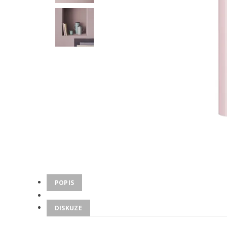
POPIS
DISKUZE