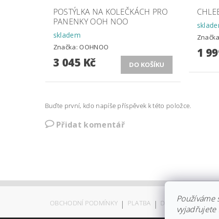
POSTÝLKA NA KOLEČKÁCH PRO
CHLEB
PANENKY OOH NOO
sklad
skladem
Značk
Značka:
OOHNOO
1 99
3 045 Kč
Buďte první, kdo napíše příspěvek k této položce.
Přidat komentář
Používáme 
OBCHODNÍ PODMÍNKY
|
PLATBA
|
DOPRAVA
|
KOLEK
vyjadřujete 