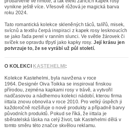
probarvené ve hmotě, a tak efekt zářících kapek rosy
vynikne ještě více. Vřesově růžová je magická barva
roku 2024.
Tato romantická kolekce skleněných táců, talířů, misek,
svícnů a textilu čerpá inspiraci z kapek rosy lesknoucích
se jako řada perel v ranním slunci. Ve světle žárovek či
svíček se opravdu třpytí jako kapky rosy.
Její krásu jen
potvrzuje to, že se vyrábí už půl století.
O KOLEKCI
KASTEHELMI
:
Kolekce Kastehelmi, byla navržena v roce
1964. Designér Oiva Toikka se inspiroval finskou
přírodou, zejména kapkami rosy v trávě, a vytvořil
nadčasovou a nádhernou kolekci nádobí, kterou firma
iittala znovu obnovila v roce 2010. Pro velký úspěch ji
každoročně rozšiřuje o nové produkty a případně barvy
původních produktů. Pokud se říká, že iittala je
sběratelská láska na celý život, tak Kastehelmi dělá v
tomto směru této značce skvělou reklamu.