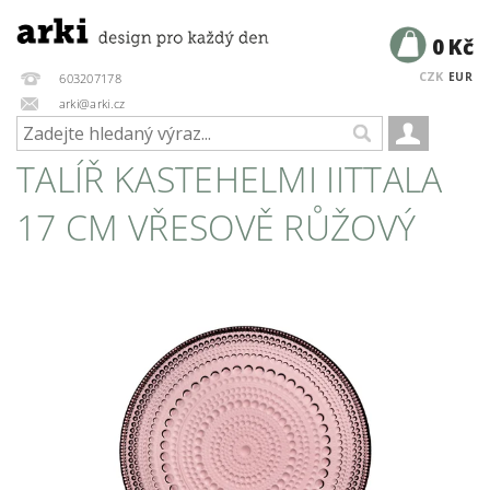
0 Kč
CZK
EUR
603207178
arki@arki.cz
TALÍŘ KASTEHELMI IITTALA
17 CM VŘESOVĚ RŮŽOVÝ