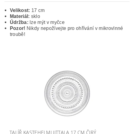
Velikost:
17 cm
Materiál:
sklo
Údržba:
lze mýt v myčce
Pozor!
Nikdy nepožívejte pro ohřívání v mikrovlnné
troubě!
TALÍŘ KASTEHELMI IITTALA 17 CM ČIRÝ