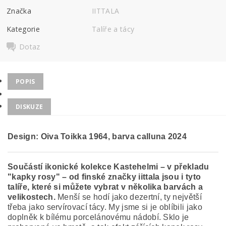
Značka
IITTALA
Kategorie
Talíře a tácy
Dotaz
POPIS
DISKUZE
Design: Oiva Toikka 1964, barva calluna 2024
Součástí ikonické kolekce Kastehelmi – v překladu
"kapky rosy" – od finské značky iittala jsou i tyto
talíře, které si můžete vybrat v několika barvách a
velikostech.
Menší se hodí jako dezertní, ty největší
třeba jako servírovací tácy. My jsme si je oblíbili jako
doplněk k bílému porcelánovému nádobí. Sklo je