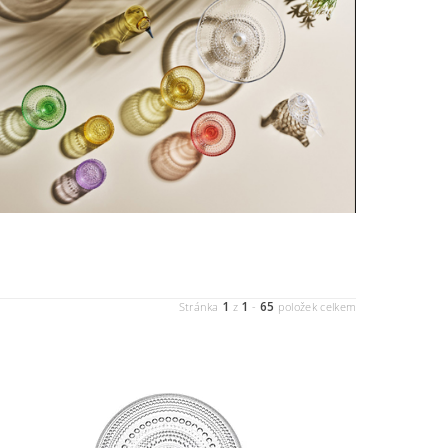
1
1
65
Stránka
z
-
položek celkem