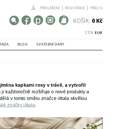
|
|
PŘIHLÁŠENÍ
REGISTRACE
PŘEJI SI
KOŠÍK:
0 Kč
CZK
EUR
RADA
BLOG
SVATEBNÍ DARY
jména kapkami rosy v trávě, a vytvořil
h ji každoročně rozšiřuje o nové produkty a
i dělá v tomto směru značce iittala skvělou
ské značky iittala
.