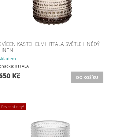
SVÍCEN KASTEHELMI IITTALA SVĚTLE HNĚDÝ
LINEN
skladem
Značka:
IITTALA
650 Kč
Poslední kusy!