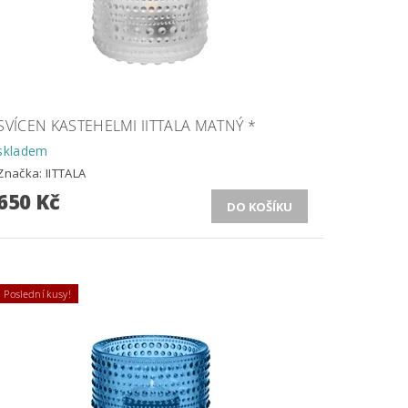
SVÍCEN KASTEHELMI IITTALA MATNÝ *
skladem
Značka:
IITTALA
650 Kč
Poslední kusy!