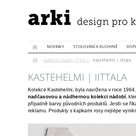
NOVINKY
STOLOVÁNÍ A KUCHYNĚ
DOP
PRODÁVANÉ ZNAČKY
DOBROTY
kolekce značky IITTALA
Kastehelmi | iittala
KASTEHELMI | IITTALA
Kolekce Kastehelmi, byla navržena v roce 1964
nadčasovou a nádhernou kolekci nádobí
, kt
případně barvy původních produktů. Jestli se říká
reklamu. Produkty s kapkami rosy nejlépe vynikn