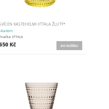
SVÍCEN KASTEHELMI IITTALA ŽLUTÝ*
skladem
Značka:
IITTALA
650 Kč