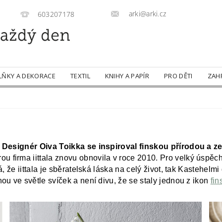
arki@arki.cz
603207178
LŇKY A DEKORACE
TEXTIL
KNIHY A PAPÍR
PRO DĚTI
ZAH
.
Designér Oiva Toikka se inspiroval finskou přírodou a ze
erou firma iittala znovu obnovila v roce 2010. Pro velký úspěc
, že iittala je sběratelská láska na celý život, tak Kastehelm
ou ve světle svíček a není divu, že se staly jednou z ikon
fin