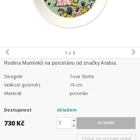
1
z 3
Rodina Mumínků na porcelánu od značky Arabia.
Designér
Tove Slotte
Velikost (průměr)
19 cm
Materiál
porcelán
Dostupnost
skladem
730 Kč
Přidat na seznam přání