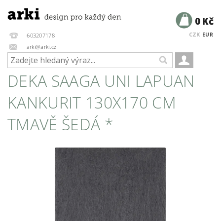
0 Kč
CZK
EUR
603207178
arki@arki.cz
DEKA SAAGA UNI LAPUAN
KANKURIT 130X170 CM
TMAVĚ ŠEDÁ *