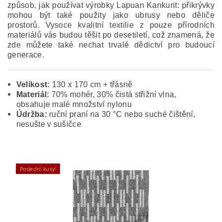
způsob, jak používat výrobky Lapuan Kankurit: přikrývky
mohou být také použity jako ubrusy nebo děliče
prostorů. Vysoce kvalitní textilie z pouze přírodních
materiálů vás budou těšit po desetiletí, což znamená, že
zde můžete také nechat trvalé dědictví pro budoucí
generace.
Velikost:
130 x 170 cm + třásně
Materiál:
70% mohér, 30% čistá střižní vlna,
obsahuje malé množství nylonu
Údržba:
ruční praní na 30 °C nebo suché čištění,
nesušte v sušičce
Poslední kusy!