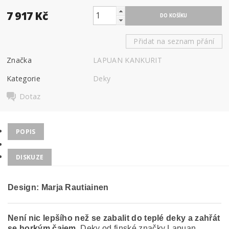
7 917 Kč
Přidat na seznam přání
Značka
LAPUAN KANKURIT
Kategorie
Deky
Dotaz
POPIS
DISKUZE
Design: Marja Rautiainen
Není nic lepšího než se zabalit do teplé deky a zahřát
se horkým čajem.
Deky od finské značky Lapuan