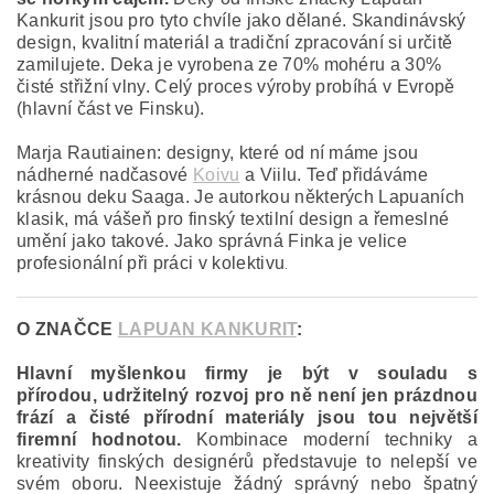
Kankurit jsou pro tyto chvíle jako dělané. Skandinávský
design, kvalitní materiál a tradiční zpracování si určitě
zamilujete. Deka je vyrobena ze 70% mohéru a 30%
čisté střižní vlny. Celý proces výroby probíhá v Evropě
(hlavní část ve Finsku).
Marja Rautiainen: designy, které od ní máme jsou
nádherné nadčasové
Koivu
a Viilu. Teď přidáváme
krásnou deku Saaga. Je autorkou některých Lapuaních
klasik, má vášeň pro finský textilní design a řemeslné
umění jako takové. Jako správná Finka je velice
profesionální při práci v kolektivu
.
O ZNAČCE
LAPUAN KANKURIT
:
Hlavní myšlenkou firmy je být v souladu s
přírodou, udržitelný rozvoj pro ně není jen prázdnou
frází a čisté přírodní materiály jsou tou největší
firemní hodnotou.
Kombinace moderní techniky a
kreativity finských designérů představuje to nelepší ve
svém oboru. Neexistuje žádný správný nebo špatný