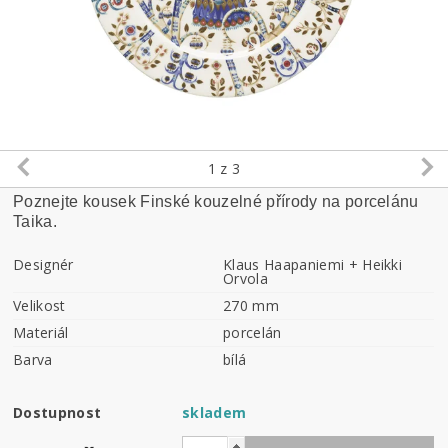
1
z 3
Poznejte kousek Finské kouzelné přírody na porcelánu
Taika.
Designér
Klaus Haapaniemi + Heikki
Orvola
Velikost
270 mm
Materiál
porcelán
Barva
bílá
Dostupnost
skladem