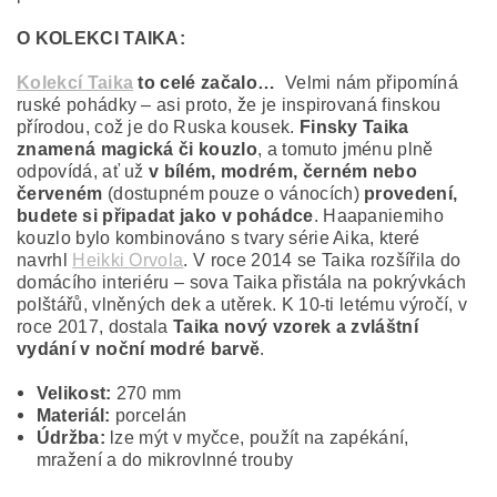
O KOLEKCI TAIKA:
Kolekcí Taika
to celé začalo…
Velmi nám připomíná
ruské pohádky – asi proto, že je inspirovaná finskou
přírodou, což je do Ruska kousek.
Finsky Taika
znamená magická či kouzlo
, a tomuto jménu plně
odpovídá, ať už
v bílém, modrém, černém nebo
červeném
(dostupném pouze o vánocích)
provedení,
budete si připadat jako v pohádce
. Haapaniemiho
kouzlo bylo kombinováno s tvary série Aika, které
navrhl
Heikki Orvola
. V roce 2014 se Taika rozšířila do
domácího interiéru – sova Taika přistála na pokrývkách
polštářů, vlněných dek a utěrek. K 10-ti letému výročí, v
roce 2017, dostala
Taika nový vzorek a zvláštní
vydání v noční modré barvě
.
Velikost:
270 mm
Materiál:
porcelán
Údržba:
lze mýt v myčce, použít na zapékání,
mražení a do mikrovlnné trouby