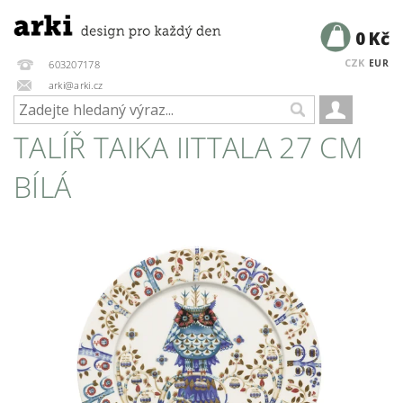
0 Kč
CZK
EUR
603207178
arki@arki.cz
TALÍŘ TAIKA IITTALA 27 CM
BÍLÁ