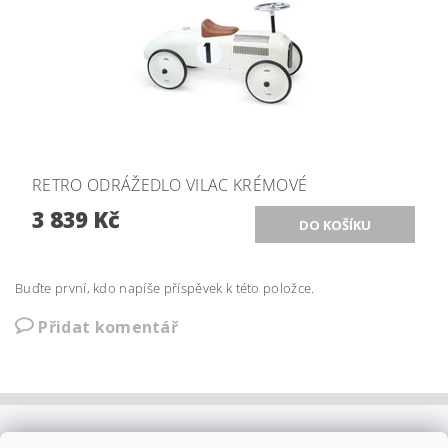
RETRO ODRÁŽEDLO VILAC KRÉMOVÉ
3 839 Kč
Buďte první, kdo napíše příspěvek k této položce.
Přidat komentář
OBCHODNÍ PODMÍNKY
|
PLATBA
|
DOPRAVA
|
KOLEKCE IITTALA