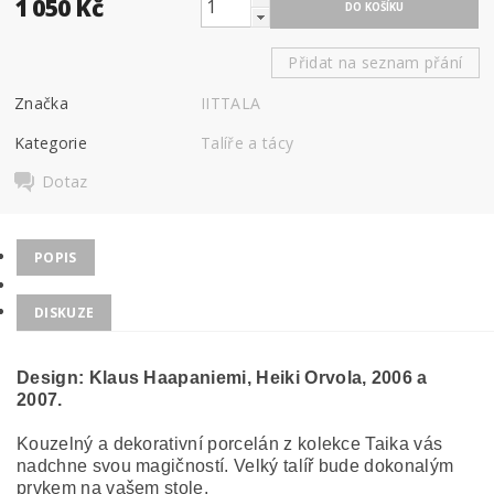
1 050 Kč
Přidat na seznam přání
Značka
IITTALA
Kategorie
Talíře a tácy
Dotaz
POPIS
DISKUZE
Design:
Klaus Haapaniemi, Heiki Orvola, 2006 a
2007.
Kouzelný a dekorativní porcelán z kolekce Taika vás
nadchne svou magičností. Velký talíř bude dokonalým
prvkem na vašem stole.