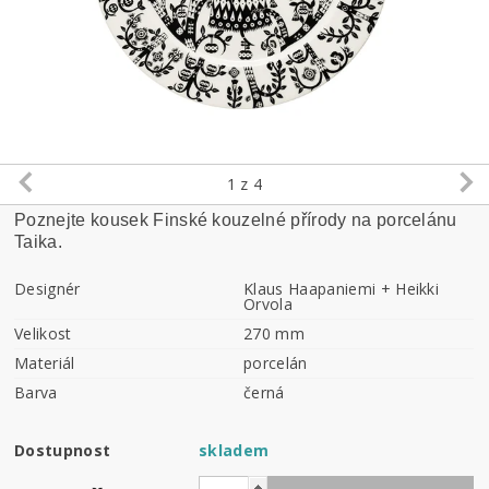
1
z 4
Poznejte kousek Finské kouzelné přírody na porcelánu
Taika.
Designér
Klaus Haapaniemi + Heikki
Orvola
Velikost
270 mm
Materiál
porcelán
Barva
černá
Dostupnost
skladem