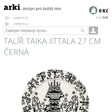
0 Kč
CZK
EUR
603207178
arki@arki.cz
TALÍŘ TAIKA IITTALA 27 CM
ČERNÁ