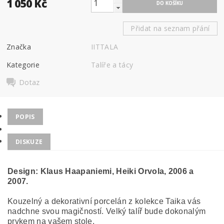
1 050 Kč
Přidat na seznam přání
Značka
IITTALA
Kategorie
Talíře a tácy
Dotaz
POPIS
DISKUZE
Design:
Klaus Haapaniemi, Heiki Orvola, 2006 a
2007.
Kouzelný a dekorativní porcelán z kolekce Taika vás
nadchne svou magičností. Velký talíř bude dokonalým
prvkem na vašem stole.