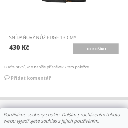
SNÍDAŇOVÝ NŮŽ EDGE 13 CM*
430 Kč
Buďte první, kdo napíše příspěvek k této položce.
Přidat komentář
OBCHODNÍ PODMÍNKY
|
PLATBA
|
DOPRAVA
|
KOLEKCE IITTALA
Používáme soubory cookie. Dalším procházením tohoto
|
KOLEKCE STELTON
|
DISTRIBUCE IITTALA
|
REKLAMACE/ODSTOUPENÍ
|
VŠE O NÁKUPU
|
KDO JSME
|
webu vyjadřujete souhlas s jejich používáním.
KONTAKT