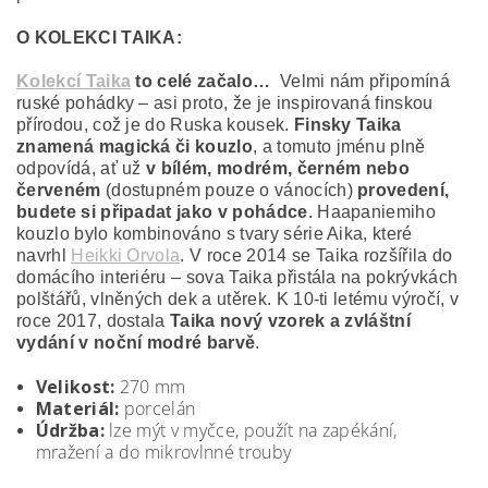
O KOLEKCI TAIKA:
Kolekcí Taika
to celé začalo…
Velmi nám připomíná
ruské pohádky – asi proto, že je inspirovaná finskou
přírodou, což je do Ruska kousek.
Finsky Taika
znamená magická či kouzlo
, a tomuto jménu plně
odpovídá, ať už
v bílém, modrém, černém nebo
červeném
(dostupném pouze o vánocích)
provedení,
budete si připadat jako v pohádce
. Haapaniemiho
kouzlo bylo kombinováno s tvary série Aika, které
navrhl
Heikki Orvola
. V roce 2014 se Taika rozšířila do
domácího interiéru – sova Taika přistála na pokrývkách
polštářů, vlněných dek a utěrek. K 10-ti letému výročí, v
roce 2017, dostala
Taika nový vzorek a zvláštní
vydání v noční modré barvě
.
Velikost:
270 mm
Materiál:
porcelán
Údržba:
lze mýt v myčce, použít na zapékání,
mražení a do mikrovlnné trouby