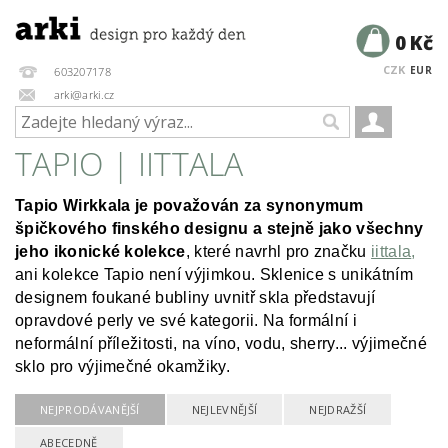
0 Kč
CZK
EUR
603207178
arki@arki.cz
TAPIO | IITTALA
Tapio Wirkkala je považován za synonymum
špičkového finského designu a stejně jako všechny
jeho ikonické kolekce
, které navrhl pro značku
iittala
,
ani kolekce Tapio není výjimkou. Sklenice s unikátním
designem foukané bubliny uvnitř skla představují
opravdové perly ve své kategorii. Na formální i
neformální příležitosti, na víno, vodu, sherry... výjimečné
sklo pro výjimečné okamžiky.
NEJPRODÁVANĚJŠÍ
NEJLEVNĚJŠÍ
NEJDRAŽŠÍ
ABECEDNĚ