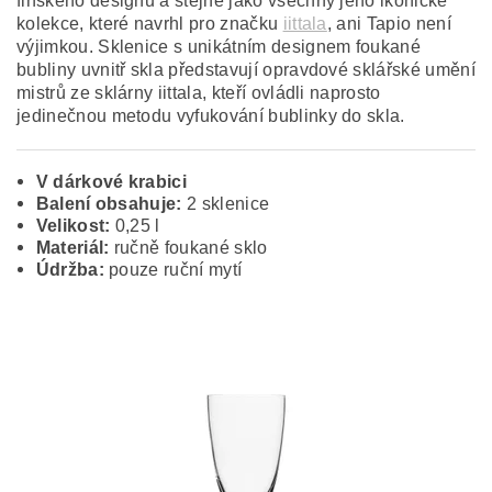
finského designu a stejně jako všechny jeho ikonické
kolekce, které navrhl pro značku
iittala
, ani Tapio není
výjimkou. Sklenice s unikátním designem foukané
bubliny uvnitř skla představují opravdové sklářské umění
mistrů ze sklárny iittala, kteří ovládli naprosto
jedinečnou metodu vyfukování bublinky do skla.
V dárkové krabici
Balení obsahuje:
2 sklenice
Velikost:
0,25 l
Materiál:
ručně foukané sklo
Údržba:
pouze ruční mytí