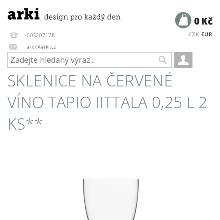
0 Kč
CZK
EUR
603207178
arki@arki.cz
SKLENICE NA ČERVENÉ
VÍNO TAPIO IITTALA 0,25 L 2
KS**