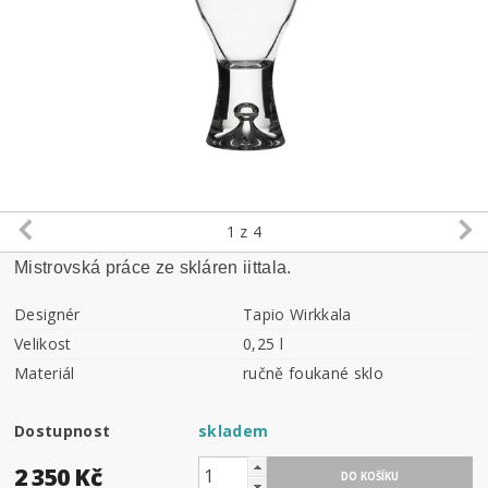
1
z 4
Mistrovská práce ze skláren iittala.
Designér
Tapio Wirkkala
Velikost
0,25 l
Materiál
ručně foukané sklo
Dostupnost
skladem
2 350 Kč