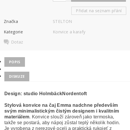
Přidat na seznam přání
Značka
STELTON
Kategorie
Konvice a karafy
Dotaz
POPIS
DISKUZE
Design:
studio HolmbäckNordentoft
Stylová konvice na čaj Emma nadchne především
svým
minimalistickým čistým designem
i
kvalitním
materiálem
. Konvice slouží zároveň jako termoska,
takže se postará, aby nápoj zůstal teplý několik hodin.
Je vyrobena z nerezové oceli a praktická rukojeť z