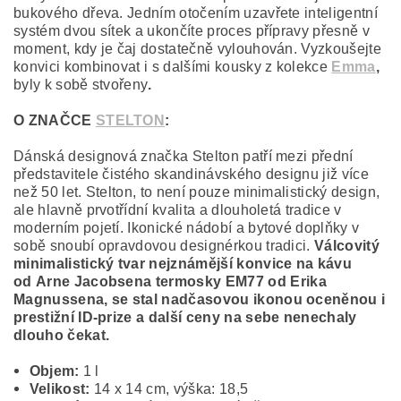
bukového dřeva. Jedním otočením uzavřete inteligentní
systém dvou sítek a ukončíte proces přípravy přesně v
moment, kdy je čaj dostatečně vylouhován. Vyzkoušejte
konvici kombinovat i s dalšími kousky z kolekce
Emma
,
byly k sobě stvořeny
.
O ZNAČCE
STELTON
:
Dánská designová značka Stelton patří mezi přední
představitele čistého skandinávského designu již více
než 50 let. Stelton, to není pouze minimalistický design,
ale hlavně prvotřídní kvalita a dlouholetá tradice v
moderním pojetí. Ikonické nádobí a bytové doplňky v
sobě snoubí opravdovou designérkou tradici.
Válcovitý
minimalistický tvar nejznámější konvice na kávu
od
Arne Jacobsen
a termosky EM77 od
Erika
Magnussena,
se stal nadčasovou ikonou oceněnou i
prestižní ID-prize a další ceny na sebe nenechaly
dlouho čekat
.
Objem:
1 l
Velikost:
14 x 14 cm, výška: 18,5