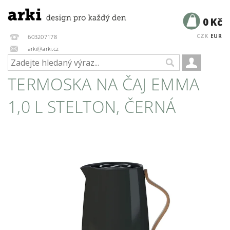
0 Kč
CZK
EUR
603207178
arki@arki.cz
TERMOSKA NA ČAJ EMMA
1,0 L STELTON, ČERNÁ