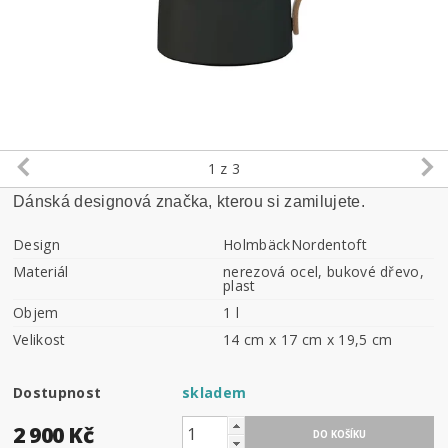
1
z 3
Dánská designová značka, kterou si zamilujete.
Design
HolmbäckNordentoft
Materiál
nerezová ocel, bukové dřevo,
plast
Objem
1 l
Velikost
14 cm x 17 cm x 19,5 cm
Dostupnost
skladem
2 900 Kč