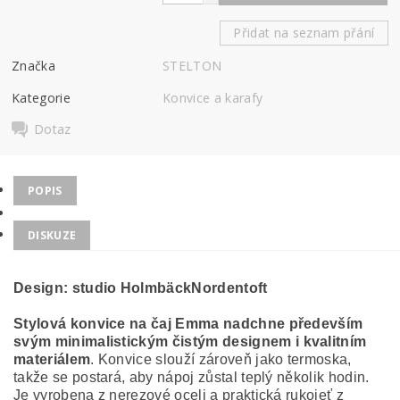
Přidat na seznam přání
Značka
STELTON
Kategorie
Konvice a karafy
Dotaz
POPIS
DISKUZE
Design: studio HolmbäckNordentoft
Stylová konvice na čaj Emma nadchne především
svým
minimalistickým čistým designem
i
kvalitním
materiálem
. Konvice slouží zároveň jako termoska,
takže se postará, aby nápoj zůstal teplý několik hodin.
Je vyrobena z nerezové oceli a praktická rukojeť z