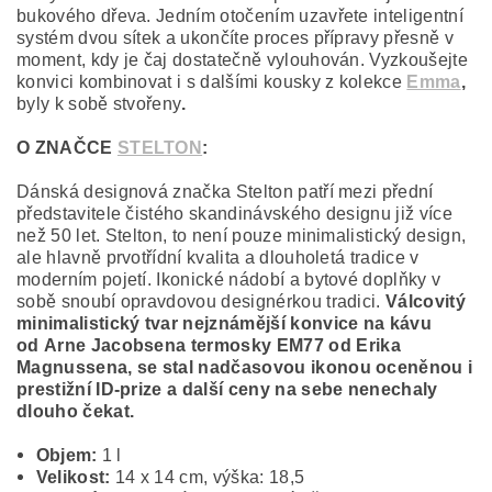
bukového dřeva. Jedním otočením uzavřete inteligentní
systém dvou sítek a ukončíte proces přípravy přesně v
moment, kdy je čaj dostatečně vylouhován. Vyzkoušejte
konvici kombinovat i s dalšími kousky z kolekce
Emma
,
byly k sobě stvořeny
.
O ZNAČCE
STELTON
:
Dánská designová značka Stelton patří mezi přední
představitele čistého skandinávského designu již více
než 50 let. Stelton, to není pouze minimalistický design,
ale hlavně prvotřídní kvalita a dlouholetá tradice v
moderním pojetí. Ikonické nádobí a bytové doplňky v
sobě snoubí opravdovou designérkou tradici.
Válcovitý
minimalistický tvar nejznámější konvice na kávu
od
Arne Jacobsen
a termosky EM77 od
Erika
Magnussena,
se stal nadčasovou ikonou oceněnou i
prestižní ID-prize a další ceny na sebe nenechaly
dlouho čekat
.
Objem:
1 l
Velikost:
14 x 14 cm, výška: 18,5