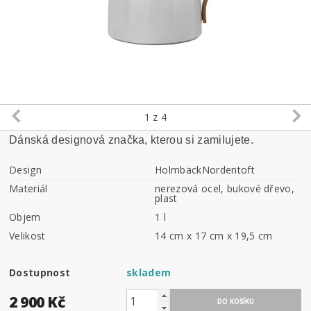
1
z 4
Dánská designová značka, kterou si zamilujete.
Design
HolmbäckNordentoft
Materiál
nerezová ocel, bukové dřevo,
plast
Objem
1 l
Velikost
14 cm x 17 cm x 19,5 cm
Dostupnost
skladem
2 900 Kč