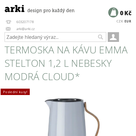
0 Kč
CZK
EUR
603207178
arki@arki.cz
TERMOSKA NA KÁVU EMMA
STELTON 1,2 L NEBESKY
MODRÁ CLOUD*
Poslední kusy!