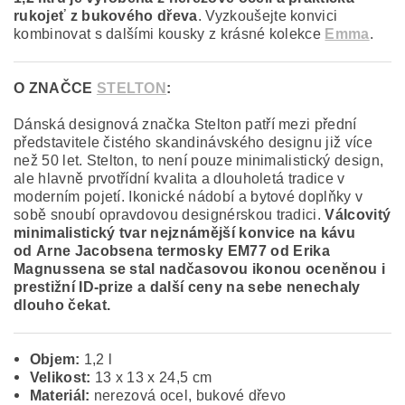
rukojeť z bukového dřeva
. Vyzkoušejte konvici
kombinovat s dalšími kousky z krásné kolekce
Emma
.
O ZNAČCE
STELTON
:
Dánská designová značka Stelton patří mezi přední
představitele čistého skandinávského designu již více
než 50 let. Stelton, to není pouze minimalistický design,
ale hlavně prvotřídní kvalita a dlouholetá tradice v
moderním pojetí. Ikonické nádobí a bytové doplňky v
sobě snoubí opravdovou designérskou tradici.
Válcovitý
minimalistický tvar nejznámější konvice na kávu
od
Arne Jacobsen
a termosky EM77 od
Erika
Magnussena
se stal nadčasovou ikonou oceněnou i
prestižní ID-prize a další ceny na sebe nenechaly
dlouho čekat
.
Objem:
1,2 l
Velikost:
13 x 13 x 24,5 cm
Materiál:
nerezová ocel, bukové dřevo