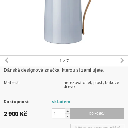
1
z 7
Dánská designová značka, kterou si zamilujete.
Materiál
nerezová ocel, plast, bukové
dřevo
Dostupnost
skladem
2 900 Kč
Přidat na seznam přání