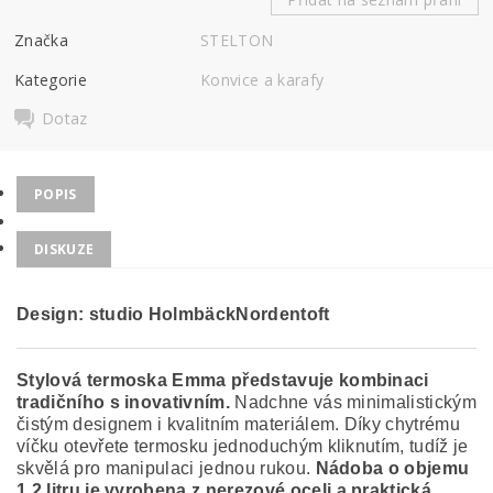
Značka
STELTON
Kategorie
Konvice a karafy
Dotaz
POPIS
DISKUZE
Design:
studio HolmbäckNordentoft
Stylová termoska Emma představuje kombinaci
tradičního s inovativním.
Nadchne vás minimalistickým
čistým designem i kvalitním materiálem. Díky chytrému
víčku otevřete termosku jednoduchým kliknutím, tudíž je
skvělá pro manipulaci jednou rukou.
Nádoba o objemu
1,2 litru je vyrobena z
nerezové oceli a praktická