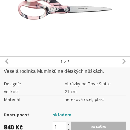
1
z 3
Veselá rodinka Mumínků na dětských nůžkách.
Designér
obrázky od Tove Slotte
Velikost
21 cm
Materiál
nerezová ocel, plast
Dostupnost
skladem
840 Kč