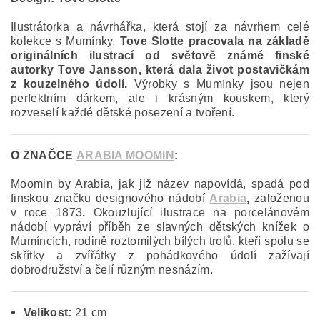
Ilustrátorka a návrhářka, která stojí za návrhem celé
kolekce s Mumínky,
Tove Slotte pracovala na základě
originálních ilustrací od světově známé finské
autorky Tove Jansson, která dala život postavičkám
z kouzelného údolí.
Výrobky s Mumínky jsou nejen
perfektním dárkem, ale i krásným kouskem, který
rozveselí každé dětské posezení a tvoření.
O ZNAČCE
ARABIA MOOMIN
:
Moomin by Arabia, jak již název napovídá, spadá pod
finskou značku designového nádobí
Arabia
,
založenou
v roce 1873
.
Okouzlující ilustrace na porcelánovém
nádobí vypráví příběh ze slavných dětských knížek o
Mumíncích, rodině roztomilých bílých trolů, kteří spolu se
skřítky a zvířátky z pohádkového údolí zažívají
dobrodružství a čelí různým nesnázím.
Velikost:
21 cm