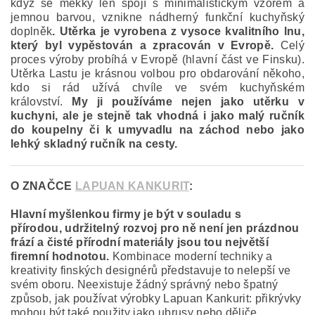
když se měkký len spojí s minimalistickým vzorem a
jemnou barvou,
vznikne nádherný funkční kuchyňský
doplněk
. Utěrka je vyrobena z vysoce kvalitního lnu,
který byl vypěstován a zpracován v Evropě.
Celý
proces výroby probíhá v Evropě (hlavní část ve Finsku).
Utěrka Lastu je krásnou volbou pro obdarování někoho,
kdo si rád užívá chvíle ve svém kuchyňském
království.
My ji používáme nejen jako utěrku v
kuchyni, ale je stejně tak vhodná i jako malý ručník
do koupelny či k umyvadlu na záchod nebo jako
lehký skladný ručník na cesty.
O ZNAČCE
LAPUAN KANKURIT
:
Hlavní myšlenkou firmy je být v souladu s
přírodou, udržitelný rozvoj pro ně není jen prázdnou
frází a čisté přírodní materiály jsou tou největší
firemní hodnotou.
Kombinace moderní techniky a
kreativity finských designérů představuje to nelepší ve
svém oboru. Neexistuje žádný správný nebo špatný
způsob, jak používat výrobky Lapuan Kankurit: přikrývky
mohou být také použity jako ubrusy nebo děliče