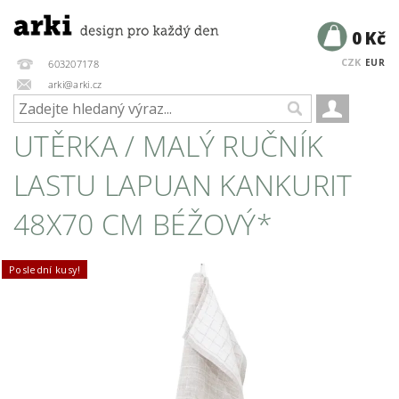
0 Kč
CZK
EUR
603207178
arki@arki.cz
UTĚRKA / MALÝ RUČNÍK
LASTU LAPUAN KANKURIT
48X70 CM BÉŽOVÝ*
Poslední kusy!