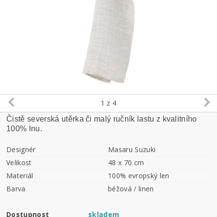
1
z 4
Čistě severská utěrka či malý ručník lastu z kvalitního
100% lnu.
Designér
Masaru Suzuki
Velikost
48 x 70 cm
Materiál
100% evropský len
Barva
béžová / linen
Dostupnost
skladem