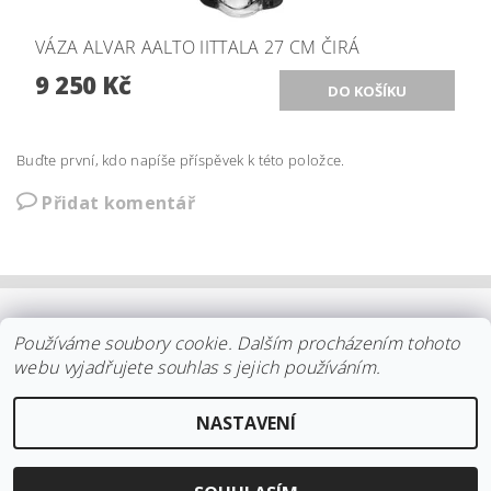
VÁZA ALVAR AALTO IITTALA 27 CM ČIRÁ
9 250 Kč
Buďte první, kdo napíše příspěvek k této položce.
Přidat komentář
OBCHODNÍ PODMÍNKY
|
PLATBA
|
DOPRAVA
|
KOLEKCE IITTALA
Používáme soubory cookie. Dalším procházením tohoto
|
KOLEKCE STELTON
|
DISTRIBUCE IITTALA
|
REKLAMACE/ODSTOUPENÍ
|
VŠE O NÁKUPU
|
KDO JSME
|
webu vyjadřujete souhlas s jejich používáním.
KONTAKT
NASTAVENÍ
2026 ©
arki.cz
, všechna práva vyhrazena
Vytvořil Shoptet