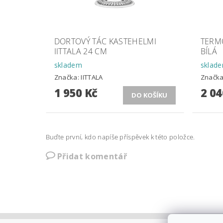
DORTOVÝ TÁC KASTEHELMI
TERM
IITTALA 24 CM
BÍLÁ
skladem
sklad
Značka:
IITTALA
Značk
1 950 Kč
2 04
Buďte první, kdo napíše příspěvek k této položce.
Přidat komentář