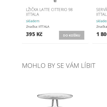
LŽIČKA LATTE CITTERIO 98
SERVÍ
IITTALA
IITTA
skladem
sklad
Značka:
IITTALA
Značk
395 Kč
1 80
MOHLO BY SE VÁM LÍBIT