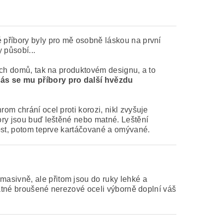
é příbory byly pro mě osobně láskou na první
 působí...
ích domů, tak na produktovém designu, a to
ás se mu příbory pro další hvězdu
om chrání ocel proti korozi, nikl zvyšuje
bory jsou buď leštěné nebo matné. Leštění
nost, potom teprve kartáčované a omývané.
masivně, ale přitom jsou do ruky lehké a
 matné broušené nerezové oceli výborně doplní váš