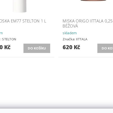
OSKA EM77 STELTON 1 L
MISKA ORIGO IITTALA 0,25
BÉŽOVÁ
em
skladem
a:
STELTON
Značka:
IITTALA
0 Kč
620 Kč