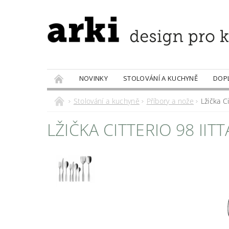
NOVINKY
STOLOVÁNÍ A KUCHYNĚ
DOP
PRODÁVANÉ ZNAČKY
DOBROTY
Stolování a kuchyně
Příbory a nože
Lžička Ci
LŽIČKA CITTERIO 98 IIT