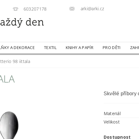
arki@arki.cz
603207178
LŇKY A DEKORACE
TEXTIL
KNIHY A PAPÍR
PRO DĚTI
ZAH
tterio 98 iittala
TALA
Skvělé příbory 
Materiál
Velikost
Dostupnost