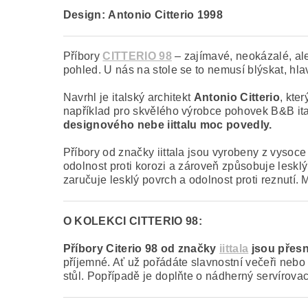
Design:
Antonio Citterio 1998
Příbory
CITTERIO 98
– zajímavé, neokázalé, ale
pohled. U nás na stole se to nemusí blýskat, hla
Navrhl je italský architekt
Antonio Citterio
, kte
například pro skvělého výrobce pohovek B&B it
designového nebe iittalu moc povedly.
Příbory od značky iittala jsou vyrobeny z vysoce
odolnost proti korozi a zároveň způsobuje leskl
zaručuje lesklý povrch a odolnost proti reznutí
O KOLEKCI CITTERIO 98:
Příbory Citerio 98 od značky
iittala
jsou přesn
příjemné. Ať už pořádáte slavnostní večeři nebo 
stůl. Popřípadě je doplňte o nádherný servírovací