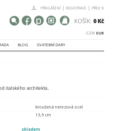
|
|
PŘIHLÁŠENÍ
REGISTRACE
PŘEJI SI
KOŠÍK:
0 Kč
CZK
EUR
RADA
BLOG
SVATEBNÍ DARY
od italského architekta.
broušená nerezová ocel
13,9 cm
skladem