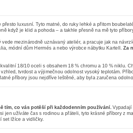
 přesto luxusní. Tyto matné, do ruky lehké a přitom boubelat
vně když je klid a pohoda – a takhle přesně na mě tyto příbory
rý vede mezinárodně uznávaný ateliér, a pracuje jak na návrz
alia, módní dům Hermés a nebo výrobce nábytku Kartell.
Za n
 kvalitní 18/10 oceli s obsahem 18 % chromu a 10 % niklu. Chr
ý vzhled, tvrdost a výjimečnou odolnost vysoký teplotám. Pří
. Matné příbory jsou nejdříve leštěné, aby byla zaručena odol
ě tím, co vás potěší při každodenním používání.
Vypadají 
si jen užíváte čas s rodinou a přáteli, tyto krásné příbory z
 set lžíce a vidličky.