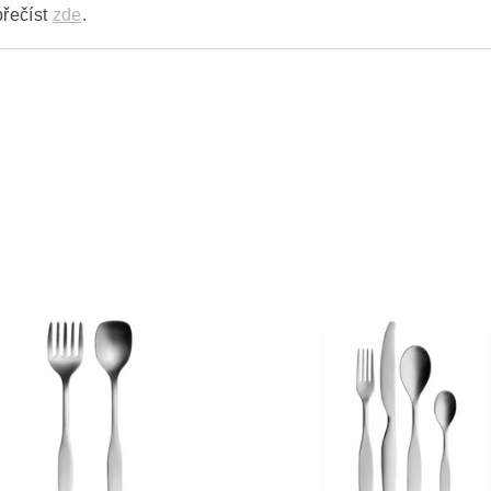
přečíst
zde
.