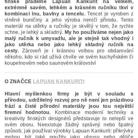
finské přádelně Lapuan Kankurit na velkém,
extrémně savém, lehkém a krásném ručníku tkví v
kombinaci lnu, bavlny a tencelu.
Tencel je vyroben z
vlněné buničiny a jeho výroba neničí přírodu. Tento
materiál na utěrky a ručníky je skvělý v tom, že rychle
schne, je lehký a skladný.
My ho používáme nejen jako
malý ručník k umyvadlu, ale je stejně tak vhodný i
jako utěrka nebo jako lehký skladný ručník na
cesty.
Zároveň je i krásnou volbou pro obdarování
někoho, kdo si rád užívá chvíle ve svém kuchyňském či
koupelnovém nebo saunovém království
O ZNAČCE
LAPUAN KANKURIT
:
Hlavní myšlenkou firmy je být v souladu s
přírodou, udržitelný rozvoj pro ně není jen prázdnou
frází a čisté přírodní materiály jsou tou největší
firemní hodnotou.
Kombinace moderní techniky a
kreativity finských designérů představuje to nelepší ve
svém oboru. Neexistuje žádný správný nebo špatný
způsob, jak používat výrobky Lapuan Kankurit: přikrývky
mohou být také použity jako ubrusy nebo děliče