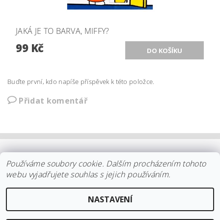
JAKÁ JE TO BARVA, MIFFY?
99 Kč
Buďte první, kdo napíše příspěvek k této položce.
Přidat komentář
OBCHODNÍ PODMÍNKY
|
PLATBA
|
DOPRAVA
|
KOLEKCE IITTALA
Používáme soubory cookie. Dalším procházením tohoto
|
KOLEKCE STELTON
|
DISTRIBUCE IITTALA
|
REKLAMACE/ODSTOUPENÍ
|
VŠE O NÁKUPU
|
KDO JSME
|
webu vyjadřujete souhlas s jejich používáním.
KONTAKT
NASTAVENÍ
2026 ©
arki.cz
, všechna práva vyhrazena