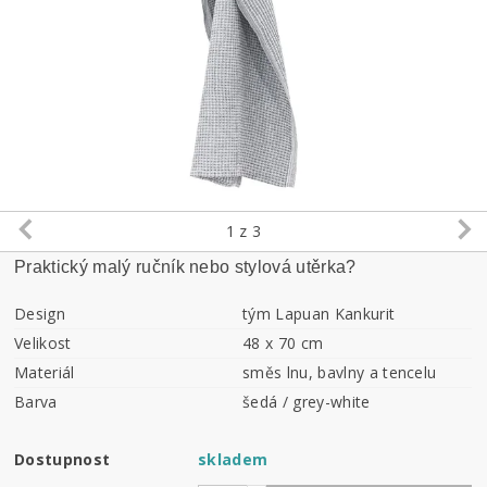
1
z 3
Praktický malý ručník nebo stylová utěrka?
Design
tým Lapuan Kankurit
Velikost
48 x 70 cm
Materiál
směs lnu, bavlny a tencelu
Barva
šedá / grey-white
Dostupnost
skladem