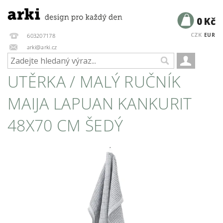
0 Kč
CZK
EUR
603207178
arki@arki.cz
UTĚRKA / MALÝ RUČNÍK
MAIJA LAPUAN KANKURIT
48X70 CM ŠEDÝ