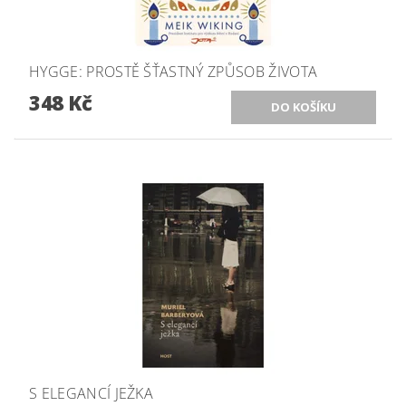
HYGGE: PROSTĚ ŠŤASTNÝ ZPŮSOB ŽIVOTA
348 Kč
S ELEGANCÍ JEŽKA