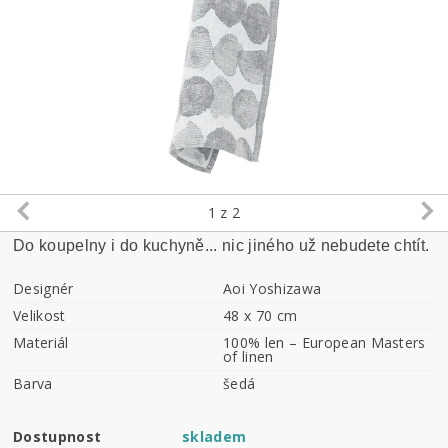
1
z 2
Do koupelny i do kuchyně... nic jiného už nebudete chtít.
Designér
Aoi Yoshizawa
Velikost
48 x 70 cm
Materiál
100% len – European Masters
of linen
Barva
šedá
Dostupnost
skladem