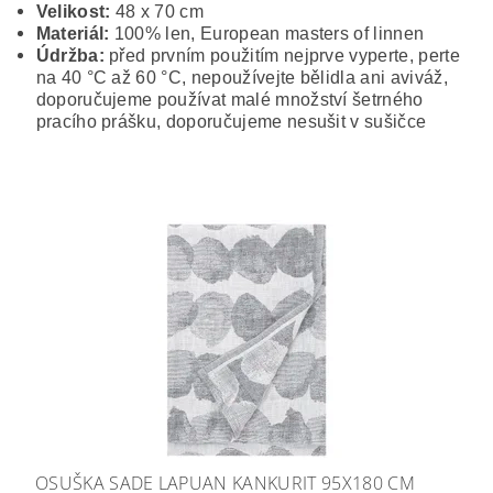
Velikost:
48 x 70 cm
Materiál:
100% len, European masters of linnen
Údržba:
před prvním použitím nejprve vyperte, perte
na 40 °C až 60 °C, nepoužívejte bělidla ani aviváž,
doporučujeme používat malé množství šetrného
pracího prášku, doporučujeme nesušit v sušičce
OSUŠKA SADE LAPUAN KANKURIT 95X180 CM