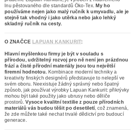
lnu pěstovaného dle standardů Öko-Tex.
My ho
používáme nejen jako malý ručník k umyvadlu, ale je
stejně tak vhodný i jako utěrka nebo jako lehký
skladný ručník na cesty.
O ZNAČCE
LAPUAN KANKURIT
:
Hlavní myšlenkou firmy je být v souladu s
přírodou, udržitelný rozvoj pro ně není jen prázdnou
frází a čisté přírodní materiály jsou tou největší
firemní hodnotou.
Kombinace moderní techniky a
kreativity finských designérů představuje to nelepší ve
svém oboru. Neexistuje žádný správný nebo špatný
způsob, jak používat výrobky Lapuan Kankurit: přikrývky
mohou být také použity jako ubrusy nebo děliče
prostorů.
Vysoce kvalitní textilie z pouze přírodních
materiálů vás budou těšit po desetiletí
, což znamená,
že zde můžete také nechat trvalé dědictví pro budoucí
generace.