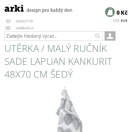
0 Kč
CZK
EUR
603207178
arki@arki.cz
UTĚRKA / MALÝ RUČNÍK
SADE LAPUAN KANKURIT
48X70 CM ŠEDÝ