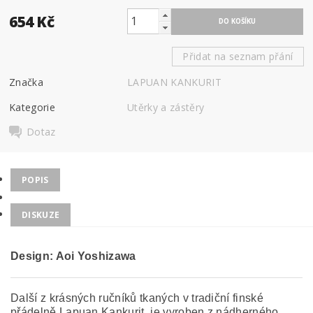
654 Kč
Přidat na seznam přání
Značka
LAPUAN KANKURIT
Kategorie
Utěrky a zástěry
Dotaz
POPIS
DISKUZE
Design: Aoi Yoshizawa
Další z krásných ručníků tkaných v tradiční finské
přádelně Lapuan Kankurit, je vyroben z nádherného