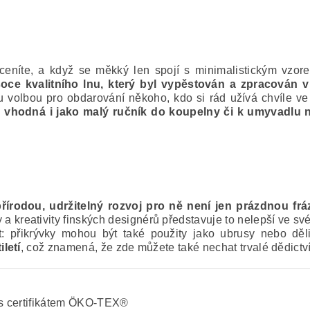
.
oceníte, a když se měkký len spojí s minimalistickým vzo
soce kvalitního lnu, který byl vypěstován a zpracován 
nou volbou pro obdarování někoho, kdo si rád užívá chvíle 
tak vhodná i jako malý ručník do koupelny či k umyvadlu
írodou, udržitelný rozvoj pro ně není jen prázdnou frází
 kreativity finských designérů představuje to nelepší ve s
: přikrývky mohou být také použity jako ubrusy nebo děl
letí
, což znamená, že zde můžete také nechat trvalé dědict
s certifikátem ÖKO-TEX®