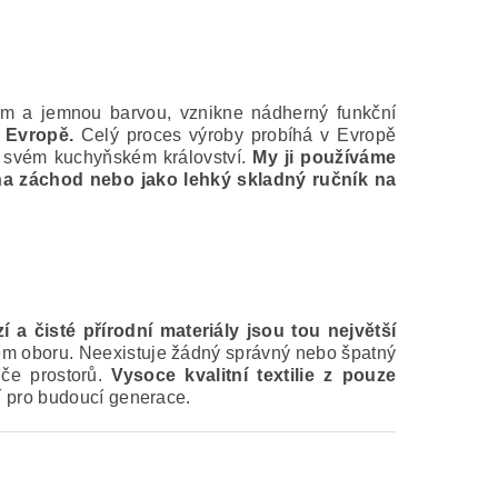
rem a jemnou barvou,
vznikne nádherný funkční
v Evropě.
Celý proces výroby probíhá v Evropě
ve svém kuchyňském království.
My ji používáme
 na záchod nebo jako lehký skladný ručník na
 a čisté přírodní materiály jsou tou největší
vém oboru. Neexistuje žádný správný nebo špatný
iče prostorů.
Vysoce kvalitní textilie z pouze
ví pro budoucí generace.