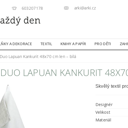
arki@arki.cz
603207178
LŇKY A DEKORACE
TEXTIL
KNIHY A PAPÍR
PRO DĚTI
ZAH
 Duo Lapuan Kankurit 48x70 cm len – bílá
 DUO LAPUAN KANKURIT 48X70
Skvělý textil p
Designér
Velikost
Materiál