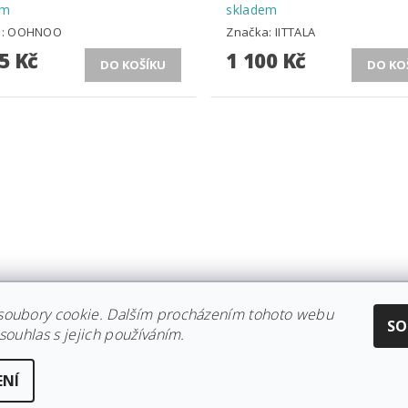
em
skladem
a:
OOHNOO
Značka:
IITTALA
5 Kč
1 100 Kč
soubory cookie. Dalším procházením tohoto webu
CE IITTALA
|
KOLEKCE STELTON
|
DISTRIBUCE IITTALA
|
REKLAMACE/
SO
souhlas s jejich používáním.
ENÍ