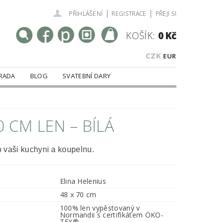
|
|
PŘIHLÁŠENÍ
REGISTRACE
PŘEJI SI
KOŠÍK:
0 Kč
CZK
EUR
RADA
BLOG
SVATEBNÍ DARY
 CM LEN – BÍLÁ
ro vaši kuchyni a koupelnu.
Elina Helenius
48 x 70 cm
100% len vypěstovaný v
Normandii s certifikátem ÖKO-
TEX®