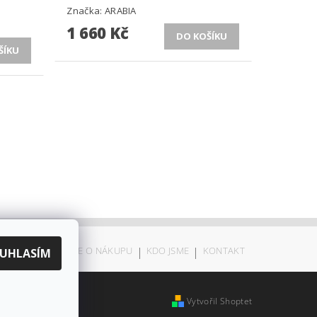
Značka:
ARABIA
1 660 Kč
ODSTOUPENÍ
|
VŠE O NÁKUPU
|
KDO JSME
|
KONTAKT
UHLASÍM
Vytvořil Shoptet