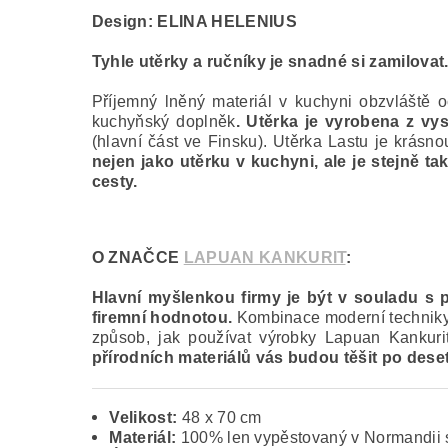
Design:
ELINA HELENIUS
Tyhle utěrky a ručníky je snadné si zamilovat
Příjemný lněný materiál v kuchyni obzvláště 
kuchyňský doplněk
. Utěrka je vyrobena z vy
(hlavní část ve Finsku). Utěrka Lastu je krás
nejen jako utěrku v kuchyni, ale je stejně 
cesty.
O ZNAČCE
LAPUAN KANKURIT
:
Hlavní myšlenkou firmy je být v souladu s př
firemní hodnotou.
Kombinace moderní techniky a
způsob, jak používat výrobky Lapuan Kankurit
přírodních materiálů vás budou těšit po deseti
Velikost:
48 x 70 cm
Materiál:
100% len vypěstovaný v Normandii 