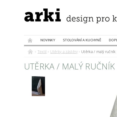
NOVINKY
STOLOVÁNÍ A KUCHYNĚ
DOP
PRODÁVANÉ ZNAČKY
DOBROTY
Textil
Utěrky a zástěry
Utěrka / malý ručník
UTĚRKA / MALÝ RUČNÍK