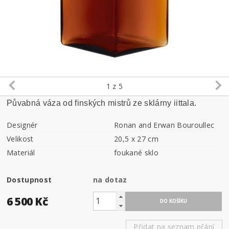
1
z 5
Půvabná váza od finských mistrů ze sklárny iittala.
Designér
Ronan and Erwan Bouroullec
Velikost
20,5 x 27 cm
Materiál
foukané sklo
Dostupnost
na dotaz
6 500 Kč
Přidat na seznam přání