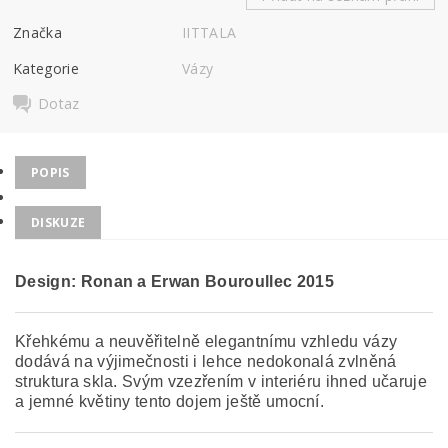
Značka
IITTALA
Kategorie
Vázy
Dotaz
POPIS
DISKUZE
Design: Ronan a Erwan Bouroullec 2015
Křehkému a neuvěřitelně elegantnímu vzhledu vázy
dodává na výjimečnosti i lehce nedokonalá zvlněná
struktura skla. Svým vzezřením v interiéru ihned učaruje
a jemné květiny tento dojem ještě umocní.