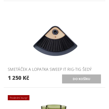
SMETÁČEK A LOPATKA SWEEP IT RIG-TIG ŠEDÝ
1 250 Kč
Poslední kusy!