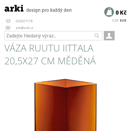
0 Kč
CZK
EUR
603207178
arki@arki.cz
VÁZA RUUTU IITTALA
20,5X27 CM MĚDĚNÁ