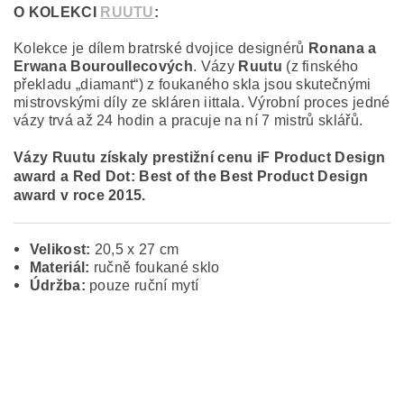
O KOLEKCI
RUUTU
:
Kolekce je dílem bratrské dvojice designérů
Ronana a
Erwana Bouroullecových
. Vázy
Ruutu
(z finského
překladu
„
diamant
“
) z foukaného skla jsou skutečnými
mistrovskými díly ze skláren iittala.
Výrobní proces jedné
vázy trvá až 24 hodin a pracuje na ní 7 mistrů sklářů.
Vázy Ruutu získaly prestižní cenu iF Product Design
award a Red Dot: Best of the Best Product Design
award v roce 2015.
Velikost:
20,5 x 27 cm
Materiál:
ručně foukané sklo
Údržba:
pouze ruční mytí