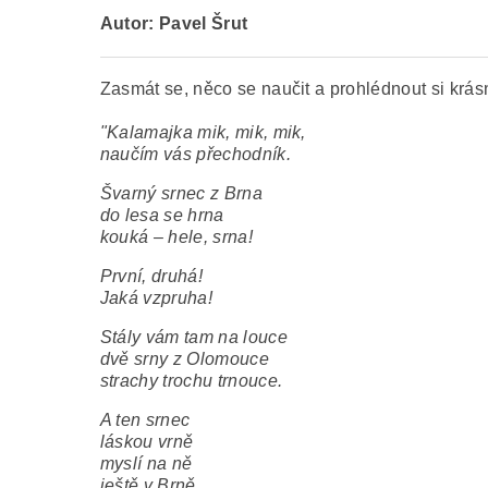
Autor: Pavel Šrut
Zasmát se, něco se naučit a prohlédnout si krá
"Kalamajka mik, mik, mik,
naučím vás přechodník.
Švarný srnec z Brna
do lesa se hrna
kouká – hele, srna!
První, druhá!
Jaká vzpruha!
Stály vám tam na louce
dvě srny z Olomouce
strachy trochu trnouce.
A ten srnec
láskou vrně
myslí na ně
ještě v Brně.