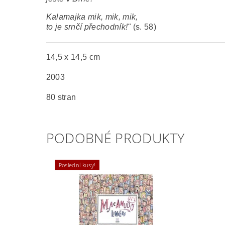
Kalamajka mik, mik, mik,
to je srnčí přechodník!"
(s. 58)
14,5 x 14,5 cm
2003
80 stran
PODOBNÉ PRODUKTY
Poslední kusy!