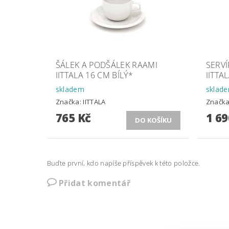
ŠÁLEK A PODŠÁLEK RAAMI
SERVÍ
IITTALA 16 CM BÍLÝ*
IITTA
skladem
sklad
Značka:
IITTALA
Značk
765 Kč
1 69
Buďte první, kdo napíše příspěvek k této položce.
Přidat komentář