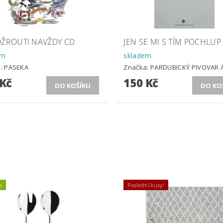
OŽROUTI NAVŽDY CD
JEN SE MI S TÍM POCHLUP
em
skladem
a:
PASEKA
Značka:
PARDUBICKÝ PIVOVAR A
 Kč
150 Kč
a
Poslední kusy!