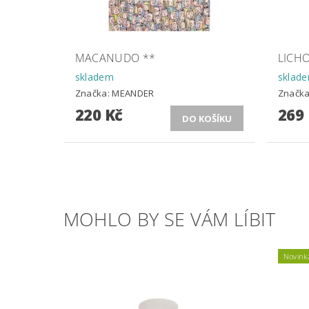
MACANUDO **
LICH
skladem
sklad
Značka:
MEANDER
Značk
220 Kč
269
MOHLO BY SE VÁM LÍBIT
Novink