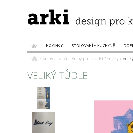
NOVINKY
STOLOVÁNÍ A KUCHYNĚ
DOP
PRODÁVANÉ ZNAČKY
DOBROTY
Knihy a papír
Knihy pro mladší školáky
Velik
VELIKÝ TŮDLE