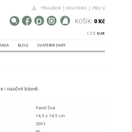
|
|
PŘIHLÁŠENÍ
REGISTRACE
PŘEJI SI
KOŠÍK:
0 Kč
CZK
EUR
RADA
BLOG
SVATEBNÍ DARY
le i naučné básně.
Pavel Šrut
14,5 x 14,5 cm
2003
80