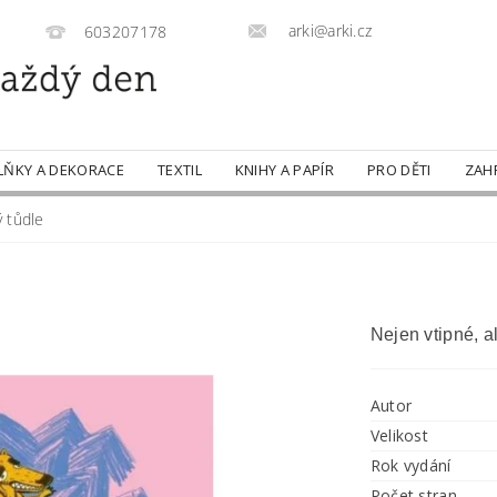
arki@arki.cz
603207178
LŇKY A DEKORACE
TEXTIL
KNIHY A PAPÍR
PRO DĚTI
ZAH
ý tůdle
Nejen vtipné, a
Autor
Velikost
Rok vydání
Počet stran