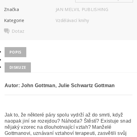
Značka
JAN MELVIL PUBLISHING
Kategorie
Vzdělávací knihy
Dotaz
POPIS
DISKUZE
Autor: John Gottman, Julie Schwartz Gottman
Jak to, že některé páry spolu vydrží až do smrti, když
naopak jiní se rozejdou? Náhoda? Štěstí? Existuje snad
nějaký vzorec na dlouhotrvající vztah? Manželé
Gottmanovi, uznávaní vztahoví terapeuti, zasvětili svůj