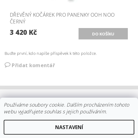
DŘEVĚNÝ KOČÁREK PRO PANENKY OOH NOO
ČERNÝ
3 420 Kč
Buďte první, kdo napíše příspěvek k této položce.
Přidat komentář
OBCHODNÍ PODMÍNKY
|
PLATBA
|
DOPRAVA
|
KOLEKCE IITTALA
Používáme soubory cookie. Dalším procházením tohoto
|
KOLEKCE STELTON
|
DISTRIBUCE IITTALA
|
REKLAMACE/ODSTOUPENÍ
|
VŠE O NÁKUPU
|
KDO JSME
|
webu vyjadřujete souhlas s jejich používáním.
KONTAKT
NASTAVENÍ
2026 ©
arki.cz
, všechna práva vyhrazena