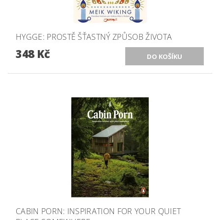
HYGGE: PROSTĚ ŠŤASTNÝ ZPŮSOB ŽIVOTA
348 Kč
CABIN PORN: INSPIRATION FOR YOUR QUIET