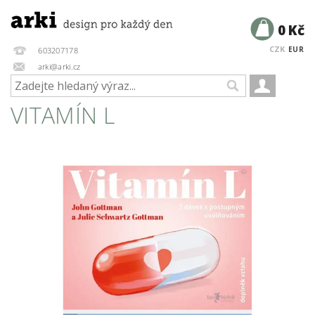
0 Kč
CZK
EUR
603207178
arki@arki.cz
VITAMÍN L