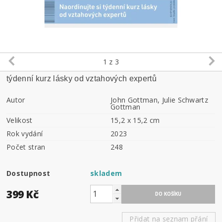
1
z 3
týdenní kurz lásky od vztahových expertů
Autor
John Gottman, Julie Schwartz
Gottman
Velikost
15,2 x 15,2 cm
Rok vydání
2023
Počet stran
248
Dostupnost
skladem
399 Kč
Přidat na seznam přání