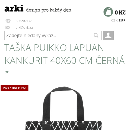
0 Kč
CZK
EUR
603207178
arki@arki.cz
TAŠKA PUIKKO LAPUAN
KANKURIT 40X60 CM ČERNÁ
*
Poslední kusy!