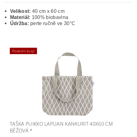
Velikost:
40 cm x 60 cm
Materiál:
100% biobavlna
Údržba:
perte ručně ve 30°C
Poslední kusy!
TAŠKA PUIKKO LAPUAN KANKURIT 40X60 CM
BÉŽOVÁ *