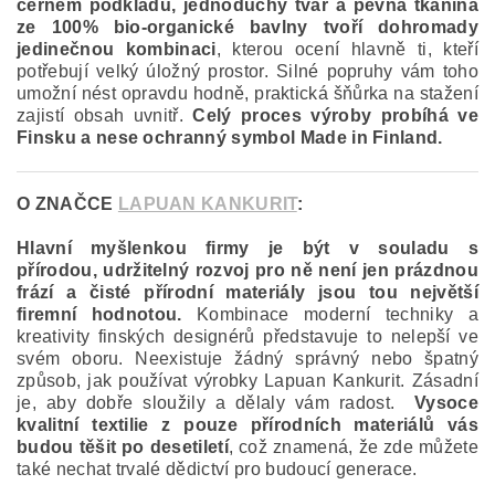
černém podkladu, jednoduchý tvar a pevná tkanina
ze 100% bio-organické bavlny tvoří dohromady
jedinečnou kombinaci
, kterou ocení hlavně ti, kteří
potřebují velký úložný prostor. Silné popruhy vám toho
umožní nést opravdu hodně, praktická šňůrka na stažení
zajistí obsah uvnitř.
Celý proces výroby probíhá ve
Finsku a nese ochranný symbol Made in Finland.
O ZNAČCE
LAPUAN KANKURIT
:
Hlavní myšlenkou firmy je být v souladu s
přírodou, udržitelný rozvoj pro ně není jen prázdnou
frází a čisté přírodní materiály jsou tou největší
firemní hodnotou.
Kombinace moderní techniky a
kreativity finských designérů představuje to nelepší ve
svém oboru. Neexistuje žádný správný nebo špatný
způsob, jak používat výrobky Lapuan Kankurit. Zásadní
je, aby dobře sloužily a dělaly vám radost.
Vysoce
kvalitní textilie z pouze přírodních materiálů vás
budou těšit po desetiletí
, což znamená, že zde můžete
také nechat trvalé dědictví pro budoucí generace.