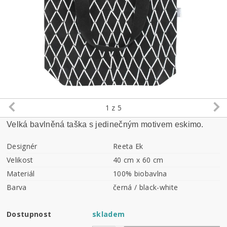
1
z 5
Velká bavlněná taška s jedinečným motivem eskimo.
Designér
Reeta Ek
Velikost
40 cm x 60 cm
Materiál
100% biobavlna
Barva
černá / black-white
Dostupnost
skladem