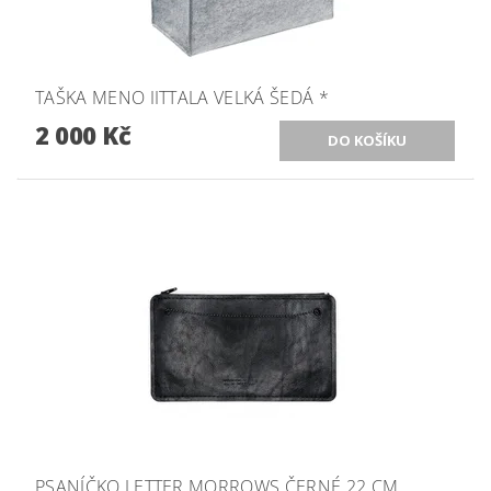
TAŠKA MENO IITTALA VELKÁ ŠEDÁ *
2 000 Kč
PSANÍČKO LETTER MORROWS ČERNÉ 22 CM