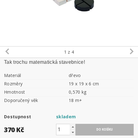
1
z 4
Tak trochu matematická stavebnice!
Materiál
dřevo
Rozměry
19 x 19 x 6 cm
Hmotnost
0,570 kg
Doporučený věk
18 m+
Dostupnost
skladem
370 Kč