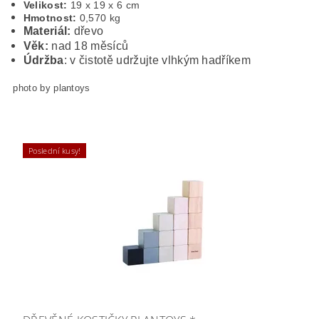
Velikost:
19 x 19 x 6 cm
Hmotnost:
0,
570
kg
Materiál:
dřevo
Věk:
nad 18 měsíců
Údržba
: v čistotě udržujte vlhkým hadříkem
photo by plantoys
Poslední kusy!