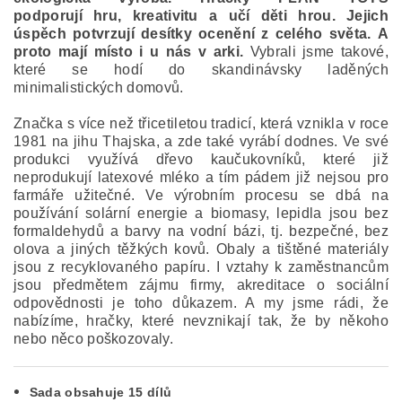
podporují hru, kreativitu a učí děti hrou. Jejich
úspěch potvrzují desítky ocenění z celého světa. A
proto mají místo i u nás v arki.
Vybrali jsme takové,
které se hodí do skandinávsky laděných
minimalistických domovů.
Značka s více než třicetiletou tradicí, která vznikla v roce
1981 na jihu Thajska, a zde také vyrábí dodnes. Ve své
produkci využívá dřevo kaučukovníků, které již
neprodukují latexové mléko a tím pádem již nejsou pro
farmáře užitečné.
Ve výrobním procesu se dbá na
používání solární energie a biomasy, lepidla jsou bez
formaldehydů a barvy na vodní bázi, tj. bezpečné, bez
olova a jiných těžkých kovů. Obaly a tištěné materiály
jsou z recyklovaného papíru. I vztahy k zaměstnancům
jsou předmětem zájmu firmy, akreditace o sociální
odpovědnosti je toho důkazem. A my jsme rádi, že
nabízíme, hračky, které nevznikají tak, že by někoho
nebo něco poškozovaly.
Sada obsahuje 15 dílů