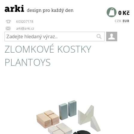
0 Kč
CZK
EUR
603207178
arki@arki.cz
ZLOMKOVÉ KOSTKY
PLANTOYS