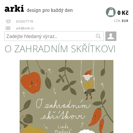
0 Kč
CZK
EUR
603207178
arki@arki.cz
O ZAHRADNÍM SKŘÍTKOVI