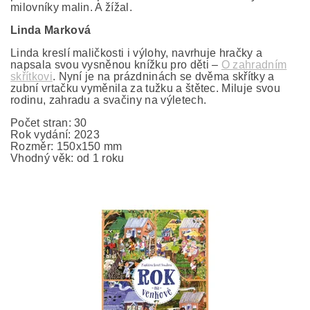
milovníky malin. A žížal.
Linda Marková
Linda kreslí maličkosti i výlohy, navrhuje hračky a
napsala svou vysněnou knížku pro děti –
O zahradním
skřítkovi
. Nyní je na prázdninách se dvěma skřítky a
zubní vrtačku vyměnila za tužku a štětec. Miluje svou
rodinu, zahradu a svačiny na výletech.
Počet stran: 30
Rok vydání: 2023
Rozměr:
150x150 mm
Vhodný věk: od 1 roku