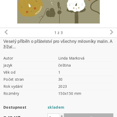
1
z 3
Veselý příběh o přátelství pro všechny milovníky malin. A
žížal...
Autor
Linda Marková
Jazyk
čeština
Věk od
1
Počet stran
30
Rok vydání
2023
Rozměry
150x150 mm
Dostupnost
skladem