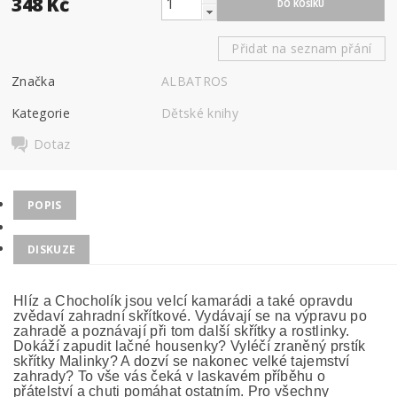
348 Kč
Přidat na seznam přání
Značka
ALBATROS
Kategorie
Dětské knihy
Dotaz
POPIS
DISKUZE
Hlíz a Chocholík jsou velcí kamarádi a také opravdu
zvědaví zahradní skřítkové. Vydávají se na výpravu po
zahradě a poznávají při tom další skřítky a rostlinky.
Dokáží zapudit lačné housenky? Vyléčí zraněný prstík
skřítky Malinky? A dozví se nakonec velké tajemství
zahrady? To vše vás čeká v laskavém příběhu o
přátelství a chuti pomáhat ostatním. Pro všechny