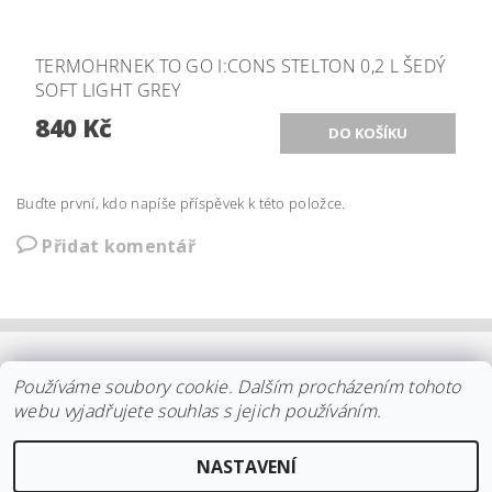
TERMOHRNEK TO GO I:CONS STELTON 0,2 L ŠEDÝ
SOFT LIGHT GREY
840 Kč
Buďte první, kdo napíše příspěvek k této položce.
Přidat komentář
OBCHODNÍ PODMÍNKY
|
PLATBA
|
DOPRAVA
|
KOLEKCE IITTALA
Používáme soubory cookie. Dalším procházením tohoto
|
KOLEKCE STELTON
|
DISTRIBUCE IITTALA
|
REKLAMACE/ODSTOUPENÍ
|
VŠE O NÁKUPU
|
KDO JSME
|
webu vyjadřujete souhlas s jejich používáním.
KONTAKT
NASTAVENÍ