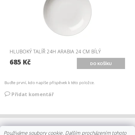
HLUBOKÝ TALÍŘ 24H ARABIA 24 CM BÍLÝ
685 Kč
Buďte první, kdo napíše příspěvek k této položce.
Přidat komentář
OBCHODNÍ PODMÍNKY
|
PLATBA
|
DOPRAVA
|
KOLEKCE IITTALA
Používáme soubory cookie. Dalším procházením tohoto
|
KOLEKCE STELTON
|
DISTRIBUCE IITTALA
|