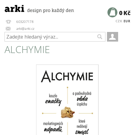
0 Kč
CZK
EUR
603207178
arki@arki.cz
ALCHYMIE