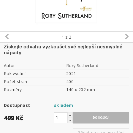
1
z 2
Získejte odvahu vyzkoušet své nejlepší nesmyslné
nápady.
Autor
Rory Sutherland
Rok vydání
2021
Počet stran
400
Rozměry
140 x 202 mm
Dostupnost
skladem
499 Kč
Přidat na seznam přání