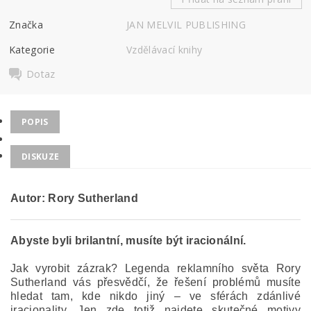
Značka
JAN MELVIL PUBLISHING
Kategorie
Vzdělávací knihy
Dotaz
POPIS
DISKUZE
Autor: Rory Sutherland
Abyste byli brilantní, musíte být iracionální.
Jak vyrobit zázrak? Legenda reklamního světa Rory
Sutherland vás přesvědčí, že řešení problémů musíte
hledat tam, kde nikdo jiný – ve sférách zdánlivé
iracionality. Jen zde totiž najdete skutečné motivy