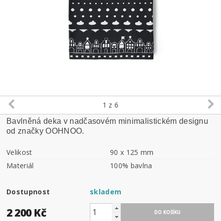
1
z 6
Bavlněná deka v nadčasovém minimalistickém designu
od značky OOHNOO.
Velikost
90 x 125 mm
Materiál
100% bavlna
Dostupnost
skladem
2 200 Kč