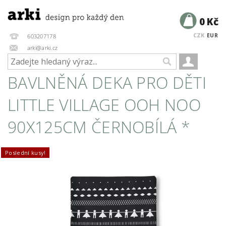
0 Kč
CZK
EUR
603207178
arki@arki.cz
BAVLNĚNÁ DEKA PRO DĚTI
LITTLE VILLAGE OOH NOO
90X125CM ČERNOBÍLÁ *
Poslední kusy!