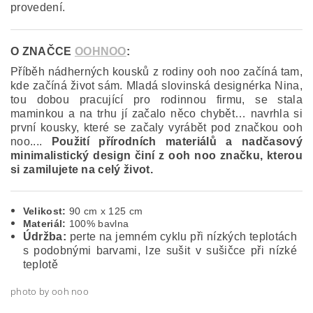
provedení.
O ZNAČCE
OOHNOO
:
Příběh nádherných kousků z rodiny ooh noo začíná tam,
kde začíná život sám. Mladá slovinská designérka Nina,
tou dobou pracující pro rodinnou firmu, se stala
maminkou a na trhu jí začalo něco chybět… navrhla si
první kousky, které se začaly vyrábět pod značkou ooh
noo....
Použití přírodních materiálů a nadčasový
minimalistický design činí z ooh noo značku, kterou
si zamilujete na celý život.
Velikost:
90 cm x 125 cm
Materiál:
100% bavlna
Údržba:
perte na jemném cyklu při nízkých teplotách
s podobnými barvami, lze sušit v sušičce při nízké
teplotě
photo by ooh noo