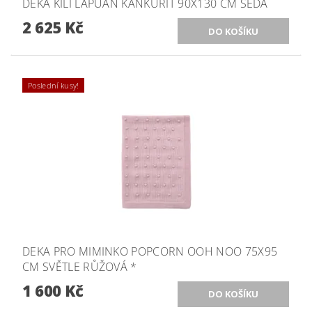
DEKA KILI LAPUAN KANKURIT 90X130 CM ŠEDÁ
2 625 Kč
Poslední kusy!
DEKA PRO MIMINKO POPCORN OOH NOO 75X95
CM SVĚTLE RŮŽOVÁ *
1 600 Kč