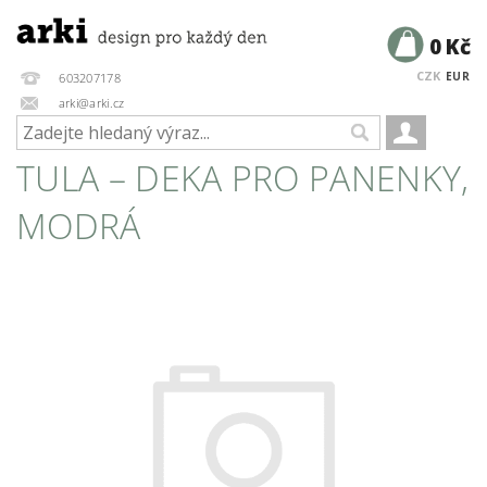
0 Kč
CZK
EUR
603207178
arki@arki.cz
TULA – DEKA PRO PANENKY,
MODRÁ