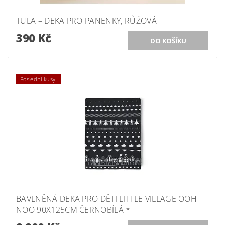
TULA – DEKA PRO PANENKY, RŮŽOVÁ
390 Kč
Poslední kusy!
BAVLNĚNÁ DEKA PRO DĚTI LITTLE VILLAGE OOH
NOO 90X125CM ČERNOBÍLÁ *