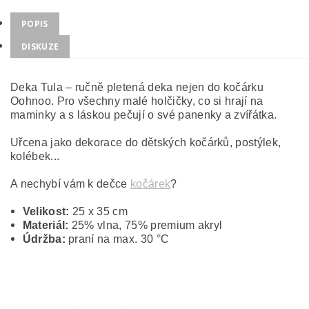
POPIS
DISKUZE
Deka Tula – ručně pletená deka nejen do kočárku
Oohnoo. Pro všechny malé holčičky, co si hrají na
maminky a s láskou pečují o své panenky a zvířátka.
Uřcena jako dekorace do dětských kočárků, postýlek,
kolébek...
A nechybí vám k dečce
kočárek
?
Velikost:
25 x 35 cm
Materiál:
25% vlna, 75% premium akryl
Údržba:
praní na max. 30 °C