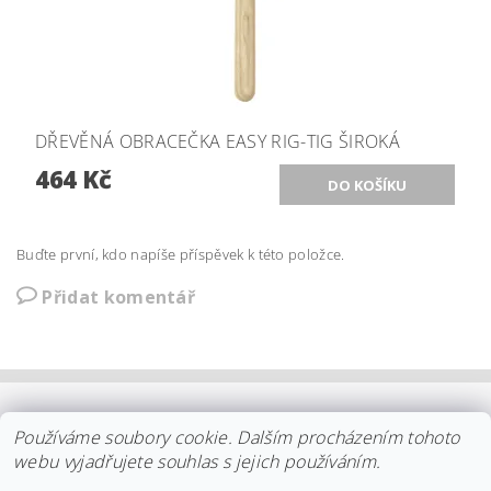
DŘEVĚNÁ OBRACEČKA EASY RIG-TIG ŠIROKÁ
464 Kč
Buďte první, kdo napíše příspěvek k této položce.
Přidat komentář
OBCHODNÍ PODMÍNKY
|
PLATBA
|
DOPRAVA
|
KOLEKCE IITTALA
Používáme soubory cookie. Dalším procházením tohoto
|
KOLEKCE STELTON
|
DISTRIBUCE IITTALA
|
REKLAMACE/ODSTOUPENÍ
|
VŠE O NÁKUPU
|
KDO JSME
|
webu vyjadřujete souhlas s jejich používáním.
KONTAKT