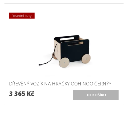
Poslední kusy!
DŘEVĚNÝ VOZÍK NA HRAČKY OOH NOO ČERNÝ*
3 365 Kč