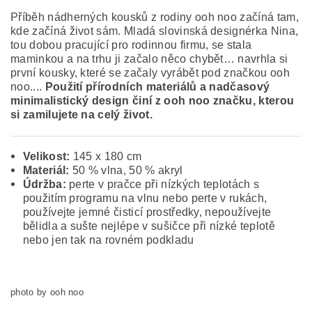
Příběh nádherných kousků z rodiny ooh noo začíná tam,
kde začíná život sám. Mladá slovinská designérka Nina,
tou dobou pracující pro rodinnou firmu, se stala
maminkou a na trhu ji začalo něco chybět… navrhla si
první kousky, které se začaly vyrábět pod značkou ooh
noo....
Použití přírodních materiálů a nadčasový
minimalistický design činí z ooh noo značku, kterou
si zamilujete na celý život.
Velikost:
145 x 180 cm
Materiál:
50 % vlna, 50 % akryl
Údržba:
perte v pračce při nízkých teplotách s
použitím programu na vlnu nebo perte v rukách,
používejte jemné čisticí prostředky, nepoužívejte
bělidla a sušte nejlépe v sušičce při nízké teplotě
nebo jen tak na rovném podkladu
photo by ooh noo