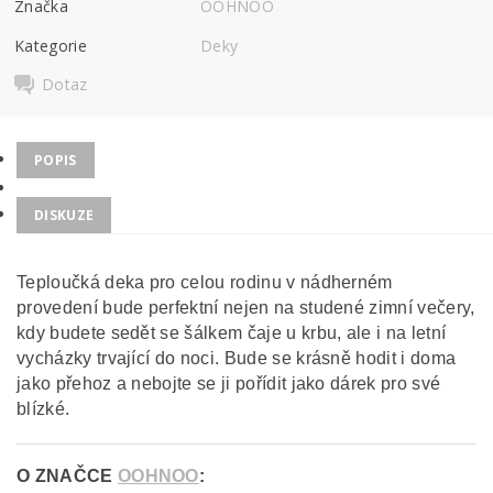
Značka
OOHNOO
Kategorie
Deky
Dotaz
POPIS
DISKUZE
Teploučká deka pro celou rodinu v nádherném
provedení bude perfektní nejen na studené zimní večery,
kdy budete sedět se šálkem čaje u krbu, ale i na letní
vycházky trvající do noci. Bude se krásně hodit i doma
jako přehoz a nebojte se ji pořídit jako dárek pro své
blízké.
O ZNAČCE
OOHNOO
: