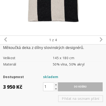
1
z 4
Měkoučká deka z dílny slovinských designérů.
Velikost
145 x 180 cm
Materiál
50% vlna, 50% akryl
Dostupnost
skladem
3 950 Kč
Přidat na seznam přání