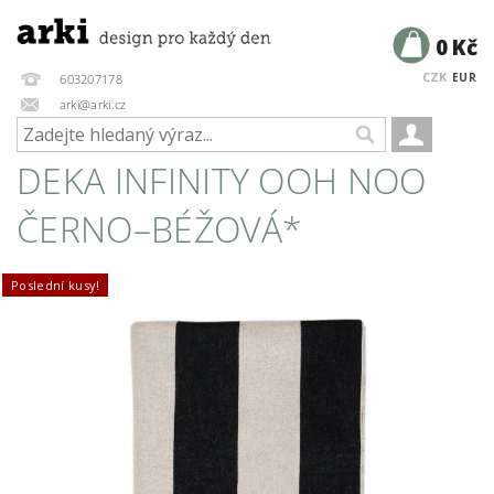
0 Kč
CZK
EUR
603207178
arki@arki.cz
DEKA INFINITY OOH NOO
ČERNO–BÉŽOVÁ*
Poslední kusy!