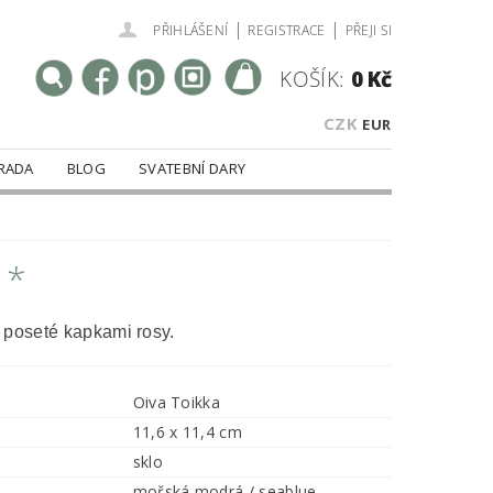
|
|
PŘIHLÁŠENÍ
REGISTRACE
PŘEJI SI
KOŠÍK:
0 Kč
CZK
EUR
RADA
BLOG
SVATEBNÍ DARY
 *
 poseté kapkami rosy.
Oiva Toikka
11,6 x 11,4 cm
sklo
mořská modrá / seablue