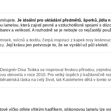
amilujete.
Je ideální pro ukládání předmětů, šperků, jídla 
u lamelou, která zajistí pevné a vzduchotěsné spojení s dózo
arev a velikostí. A rozhodně se je nebojte co nejčastěji pou
misek, svícnů a textilu, čerpá inspiraci z kapek rosy lesknouc
osy.
Její krásu jen potvrzuje to, že se vyrábí už půl století.
esignér Oiva Toikka se inspiroval finskou přírodou, zejména
vu obnovila v roce 2010. Pro velký úspěch ji každoročně roz
 sběratelská láska na celý život, tak Kastehelmi dělá v tomto
tové víčko otřete vlhkým hadříkem, silikonovou lamelu lze v