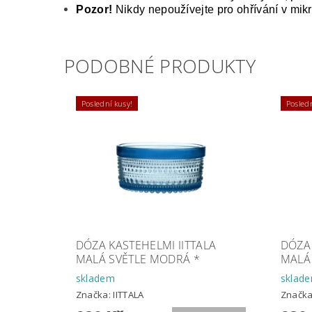
Pozor!
Nikdy nepoužívejte pro ohřívání v mik
PODOBNÉ PRODUKTY
Poslední kusy!
Posledn
DÓZA KASTEHELMI IITTALA
DÓZA 
MALÁ SVĚTLE MODRÁ *
MALÁ
skladem
sklad
Značka:
IITTALA
Značk