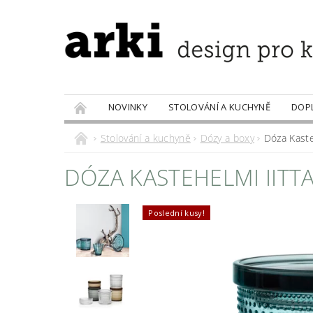
NOVINKY
STOLOVÁNÍ A KUCHYNĚ
DOP
PRODÁVANÉ ZNAČKY
DOBROTY
Stolování a kuchyně
Dózy a boxy
Dóza Kaste
DÓZA KASTEHELMI IITTA
Poslední kusy!