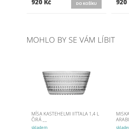
920 Kč
920
MOHLO BY SE VÁM LÍBIT
MÍSA KASTEHELMI IITTALA 1,4 L
MISK
ČIRÁ __
ARABI
skladem
sklad