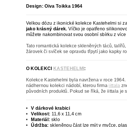
Design: Oiva Toikka 1964
Velkou dózu z ikonické kolekce Kastehelmi si z
jako krásný dárek.
Víčko je opatřeno silikonovo
můžete nakombinovat svou osobní sbírku z více b
Tato romantická kolekce skleněných táců, talířů, 
žárovek či svíček se opravdu třpytí jako kapky r
O KOLEKCI
KASTEHELMI
:
Kolekce Kastehelmi byla navržena v roce 1964. D
nádhernou kolekci nádobí, kterou firma
iittala
zno
původních produktů. Pokud se říká, že iittala je
V dárkové krabici
Velikost:
11,6 x 11,4 cm
Materiál:
sklo
Údržba:
skleněnou část lze mýt v myčce, plas