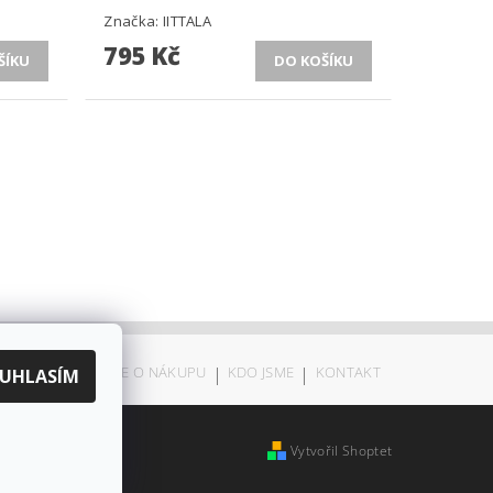
Značka:
IITTALA
795 Kč
ODSTOUPENÍ
|
VŠE O NÁKUPU
|
KDO JSME
|
KONTAKT
UHLASÍM
Vytvořil Shoptet