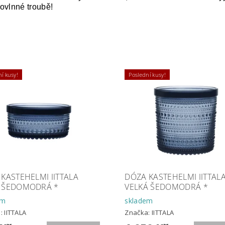
rovlnné troubě!
í kusy!
Poslední kusy!
KASTEHELMI IITTALA
DÓZA KASTEHELMI IITTAL
 ŠEDOMODRÁ *
VELKÁ ŠEDOMODRÁ *
em
skladem
a:
IITTALA
Značka:
IITTALA