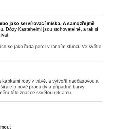
nebo jako servírovací miska.
A samozřejmě
u. Dózy Kastehelmi jsou stohovatelné, a tak si
žívat.
ích se jako řada perel v ranním slunci. Ve světle
 kapkami rosy v trávě, a vytvořil nadčasovou a
šiřuje o nové produkty a případně barvy
 směru této značce skvělou reklamu.
yjmout