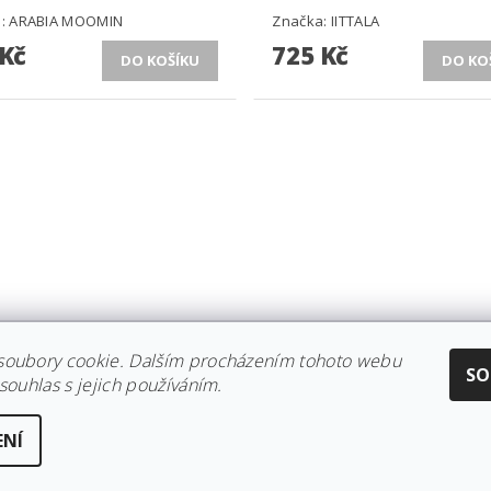
a:
ARABIA MOOMIN
Značka:
IITTALA
 Kč
725 Kč
soubory cookie. Dalším procházením tohoto webu
CE IITTALA
|
KOLEKCE STELTON
|
DISTRIBUCE IITTALA
|
REKLAMACE/
SO
souhlas s jejich používáním.
ENÍ