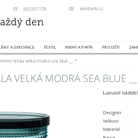
arki@arki.cz
603207178
LŇKY A DEKORACE
TEXTIL
KNIHY A PAPÍR
PRO DĚTI
ZAH
helmi iittala velká modrá sea blue __ *
LA VELKÁ MODRÁ SEA BLUE __
Luxusní nádobí
Designér
Velikost
Materiál
Barva