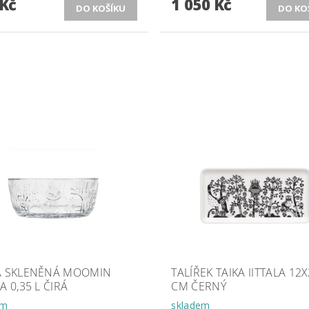
 Kč
1 050 Kč
A SKLENĚNÁ MOOMIN
TALÍŘEK TAIKA IITTALA 12
A 0,35 L ČIRÁ
CM ČERNÝ
em
skladem