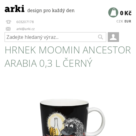
0 Kč
CZK
EUR
603207178
arki@arki.cz
HRNEK MOOMIN ANCESTOR
ARABIA 0,3 L ČERNÝ