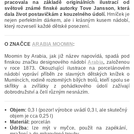
pracovala na základě originálních ilustrací od
světově známé finské autorky Tove Jansson, která
dala život postavičkám z kouzelného údolí.
Hrníček je
nejen perfektním dárkem, ale i krásným kusem nádobí,
který rozveselí každé dětské posezení.
O ZNAČCE
ARABIA MOOMIN
:
Moomin by Arabia, jak již název napovídá, spadá pod
finskou značku designového nádobí
Arabia
,
založenou
v roce 1873
.
Okouzlující ilustrace na porcelánovém
nádobí vypráví příběh ze slavných dětských knížek o
Mumíncích, rodině roztomilých bílých trolů, kteří spolu se
skřítky a zvířátky z pohádkového údolí zažívají
dobrodružství a čelí různým nesnázím.
Objem:
0,3 l (pozor! výrobce uvádí 0,3 l, ale skutečný
objem je cca 0,25 l)
Materiál:
porcelán
Údržba:
lze mýt v myčce, použít na zapékání,
mražení a do mikrovlnné trouby