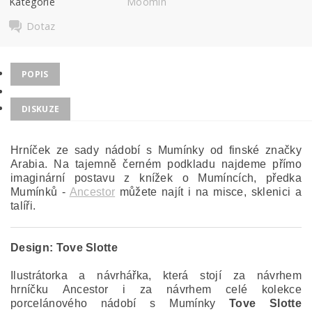
Kategorie
Moomin
Dotaz
POPIS
DISKUZE
Hrníček ze sady nádobí s Mumínky od finské značky
Arabia. Na tajemně černém podkladu najdeme přímo
imaginární postavu z knížek o Mumíncích, předka
Mumínků -
Ancestor
můžete najít i na misce, sklenici a
talíři.
Design:
Tove Slotte
Ilustrátorka a návrhářka, která stojí za návrhem
hrníčku Ancestor i za návrhem celé kolekce
porcelánového nádobí s Mumínky
Tove Slotte