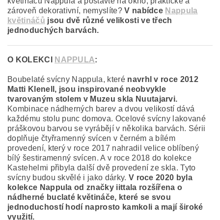
květináčů Nappula a postavte na okno, praktické a
zároveň dekorativní, nemyslíte?
V nabídce
Nappula
květináčů
jsou dvě různé velikosti ve třech
jednoduchých barvách.
O KOLEKCI
NAPPULA
:
Boubelaté svícny Nappula, které
navrhl v roce 2012
Matti Klenell, jsou inspirované neobvykle
tvarovaným stolem v Muzeu skla Nuutajarvi.
Kombinace nádherných barev a dvou velikostí dává
každému stolu punc domova. Ocelové svícny lakované
práškovou barvou se vyrábějí v několika barvách. Sérii
doplňuje čtyřramenný svícen v černém a bílém
provedení, který v roce 2017 nahradil velice oblíbený
bílý šestiramenný svícen. A v roce 2018 do kolekce
Kastehelmi přibyla další dvě provedení ze skla. Tyto
svícny budou skvělé i jako dárky.
V roce 2020 byla
kolekce Nappula od značky iittala rozšířena o
nádherné buclaté květináče, které se svou
jednoduchostí hodí naprosto kamkoli a mají široké
využití.