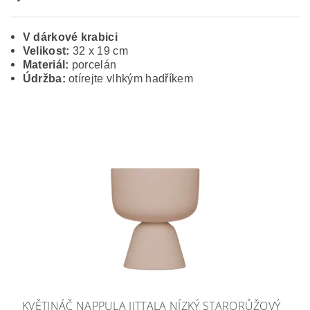
V dárkové krabici
Velikost:
32 x 19 cm
Materiál:
porcelán
Údržba:
otírejte vlhkým hadříkem
KVĚTINÁČ NAPPULA IITTALA NÍZKÝ STARORŮŽOVÝ