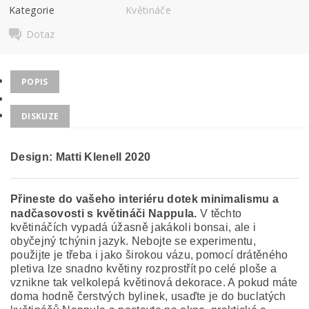
Kategorie
Květináče
Dotaz
POPIS
DISKUZE
Design: Matti Klenell
2020
Přineste do vašeho interiéru dotek minimalismu a
nadčasovosti s květináči Nappula.
V těchto
květináčích vypadá úžasně jakákoli bonsai, ale i
obyčejný tchýnin jazyk.
Nebojte se experimentu,
použijte je třeba i jako širokou vázu, pomocí drátěného
pletiva lze snadno květiny rozprostřít po celé ploše a
vznikne tak velkolepá květinová dekorace. A pokud máte
doma hodně čerstvých bylinek, usaďte je do buclatých