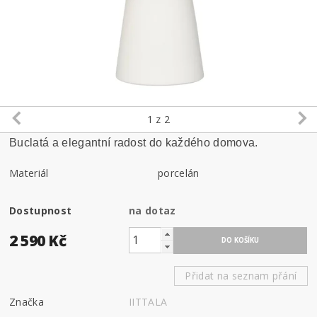
1
z 2
Buclatá a elegantní radost do každého domova.
Materiál
porcelán
Dostupnost
na dotaz
2 590 Kč
Přidat na seznam přání
Značka
IITTALA