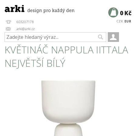
0 Kč
CZK
EUR
603207178
arki@arki.cz
KVĚTINÁČ NAPPULA IITTALA
NEJVĚTŠÍ BÍLÝ