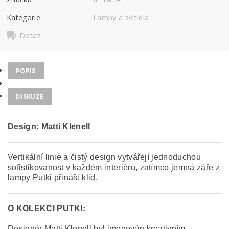
Kategorie
Lampy a svítidla
Dotaz
POPIS
DISKUZE
Design: Matti Klenell
Vertikální linie a čistý design vytvářejí jednoduchou
sofistikovanost v každém interiéru, zatímco jemná záře z
lampy Putki přináší klid.
O KOLEKCI PUTKI:
Designér Matti Klenell byl jmenován kreativním