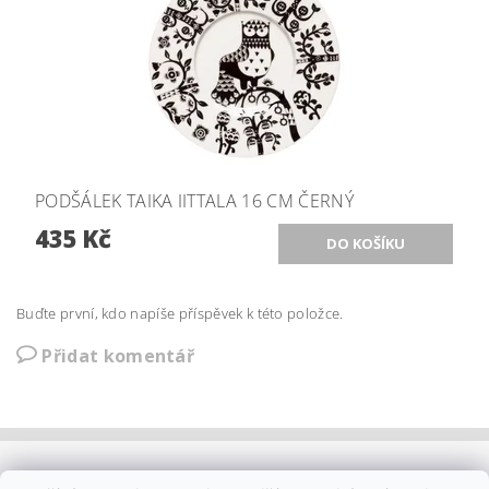
PODŠÁLEK TAIKA IITTALA 16 CM ČERNÝ
435 Kč
Buďte první, kdo napíše příspěvek k této položce.
Přidat komentář
OBCHODNÍ PODMÍNKY
|
PLATBA
|
DOPRAVA
|
KOLEKCE IITTALA