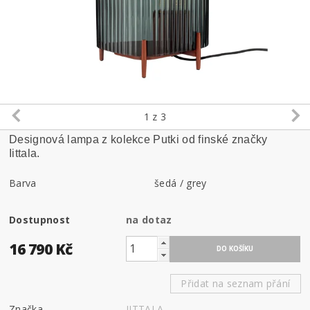
1
z 3
Designová lampa z kolekce Putki od finské značky
Iittala.
Barva
šedá / grey
Dostupnost
na dotaz
16 790 Kč
Přidat na seznam přání
Značka
IITTALA