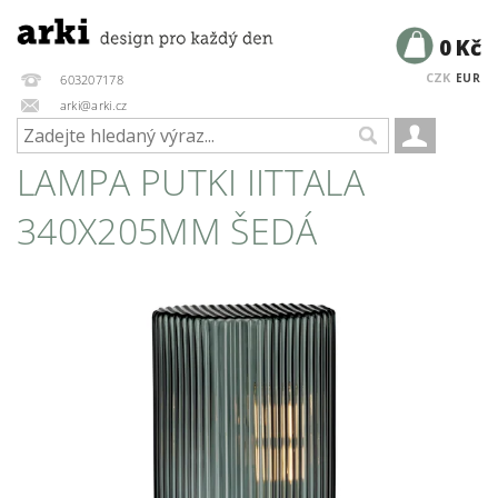
0 Kč
CZK
EUR
603207178
arki@arki.cz
LAMPA PUTKI IITTALA
340X205MM ŠEDÁ