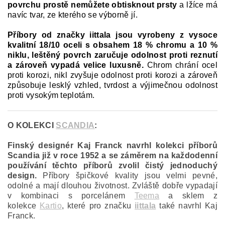
povrchu prostě nemůžete obtisknout prsty
a lžíce má
navíc tvar, ze kterého se výborně jí.
Příbory od značky iittala jsou vyrobeny z vysoce
kvalitní 18/10 oceli s obsahem 18 % chromu a 10 %
niklu, leštěný povrch zaručuje odolnost proti reznutí
a zároveň vypadá velice luxusně.
Chrom chrání ocel
proti korozi, nikl zvyšuje odolnost proti korozi a zároveň
způsobuje lesklý vzhled, tvrdost a výjimečnou odolnost
proti vysokým teplotám.
O KOLEKCI
SCANDIA
:
Finský designér Kaj Franck navrhl kolekci příborů
Scandia již v roce 1952 a se záměrem na každodenní
používání těchto příborů zvolil čistý jednoduchý
design.
Příbory špičkové kvality jsou velmi pevné,
odolné a mají dlouhou životnost. Zvláště dobře vypadají
v kombinaci s porcelánem
Teema
a sklem z
kolekce
Kartio
, které pro značku
iittala
také navrhl Kaj
Franck.