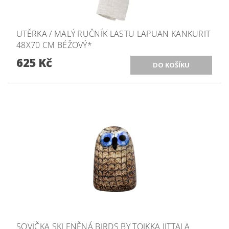
UTĚRKA / MALÝ RUČNÍK LASTU LAPUAN KANKURIT
48X70 CM BÉŽOVÝ*
625 Kč
SOVIČKA SKLENĚNÁ BIRDS BY TOIKKA IITTALA