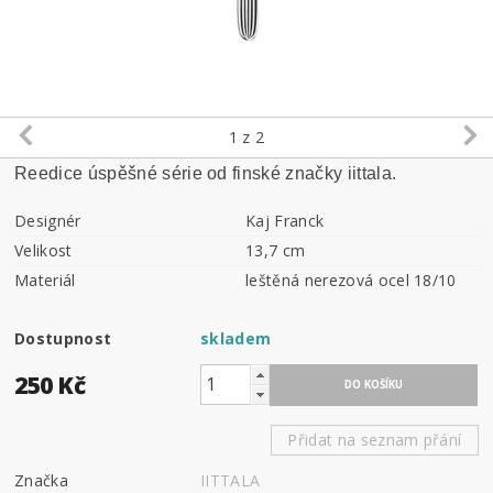
1
z 2
Reedice úspěšné série od finské značky iittala.
Designér
Kaj Franck
Velikost
13,7 cm
Materiál
leštěná nerezová ocel 18/10
Dostupnost
skladem
250 Kč
Přidat na seznam přání
Značka
IITTALA