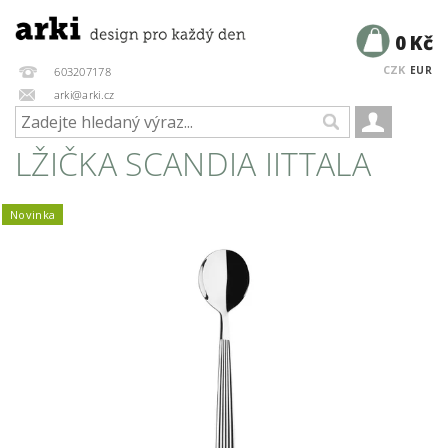
0 Kč
CZK
EUR
603207178
arki@arki.cz
LŽIČKA SCANDIA IITTALA
Novinka